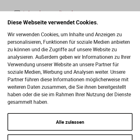
info@dws-medien.de
Diese Webseite verwendet Cookies.
+49 (0)30 2888 56-6
Wir verwenden Cookies, um Inhalte und Anzeigen zu
Mo.–Do. 08:00–16:00 Uhr
personalisieren, Funktionen für soziale Medien anbieten
Fr. 08:00–13:30 Uhr
zu können und die Zugriffe auf unsere Website zu
analysieren. Außerdem geben wir Informationen zu Ihrer
Verwendung unserer Website an unsere Partner für
SERVICE
soziale Medien, Werbung und Analysen weiter. Unsere
Partner führen diese Informationen möglicherweise mit
Hilfe (FAQ)
KAUF UND BESTELLUNG
weiteren Daten zusammen, die Sie ihnen bereitgestellt
Gesetze
haben oder die sie im Rahmen Ihrer Nutzung der Dienste
Versand und Lieferung
gesammelt haben.
Kontakt
Bestellung
Zahlungsarten
Alle zulassen