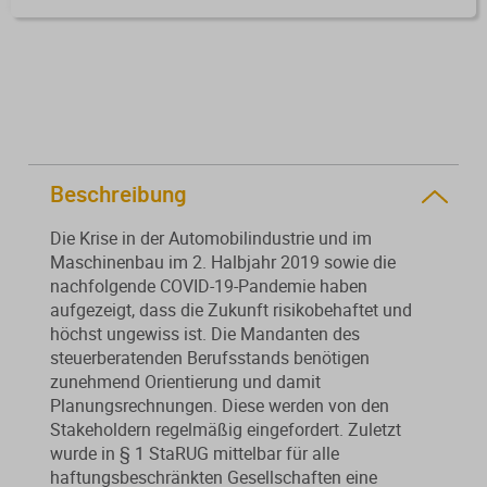
Von der Ausbildung bis zur
Der DWS StBVV-Rechner
Sanierungsberatung
erfolgreichen Prüfung – entdecken
unterstützt Sie bei der schnellen
Sie unsere Ausbildungsbegleitung
und korrekten
Wirtschaftsberatung
für Steuerfachangestellte.
Gebührenberechnung.
Existenzgründung
Beschreibung
Alle Weiterbildungen
Alle Fachmedien
Die Krise in der Automobilindustrie und im
Alle Produkte
Maschinenbau im 2. Halbjahr 2019 sowie die
nachfolgende COVID-19-Pandemie haben
Erscheint in Kürze
Erscheint in Kürze
aufgezeigt, dass die Zukunft risikobehaftet und
höchst ungewiss ist. Die Mandanten des
Themenpakete
steuerberatenden Berufsstands benötigen
Neuheiten
Neuheiten
zunehmend Orientierung und damit
Planungsrechnungen. Diese werden von den
Aktuelles Programm
Stakeholdern regelmäßig eingefordert. Zuletzt
wurde in § 1 StaRUG mittelbar für alle
haftungsbeschränkten Gesellschaften eine