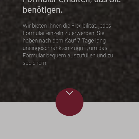
benötigen.
Wir bieten Ihnen die Flexibilität, jedes
Formular einzeln zu erwerben. Sie
haben nach dem Kauf
7 Tage
lang
uneingeschränkten Zugriff, um das
Formular bequem auszufüllen und zu
speichern.