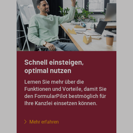
Verfahrensrecht / Abgabenordnung
Kanzleischulungen
Bücher / Broschüren
Buchführung / Bilanzierung
Didaktisch aufgebaute Online-Kurse
mit Schaubildern und Testfragen.
Digitale Anwendungen
Kanzleiorganisation
Geldwäscheprävention
Digitale Tools zur Unterstützung von
Arbeitsvereinbarungen
Kanzlei und Mandanten.
KI-Nutzung
Mandatsvereinbarungen
Schnell einsteigen,
Merkblatt-Datenbank
Datenschutz
optimal nutzen
Gebührenrecht
FormularPilot
IT-Sicherheit
Lernen Sie mehr über die
Praxisvereinbarungen
Funktionen und Vorteile, damit Sie
StBVV-Rechner
Berufsrecht
den FormularPilot bestmöglich für
Ihre Kanzlei einsetzen können.
Beratungsfelder
Gemeinnützigkeit
Gebühren­berechnung leicht
Mehr erfahren
Fit für die Ausbildung
gemacht
Nachfolgeberatung