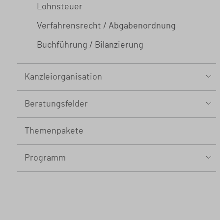
Lohnsteuer
Verfahrensrecht / Abgabenordnung
Buchführung / Bilanzierung
Kanzleiorganisation
Arbeitsvereinbarungen
Beratungsfelder
Mandatsvereinbarungen
Gemeinnützigkeit
Themenpakete
Gebührenrecht
Nachfolgeberatung
Praxisvereinbarungen
Programm
Sanierungsberatung
3. Quartal 2026
Wirtschaftsberatung
2. Quartal 2026
Existenzgründung
1. Quartal 2026