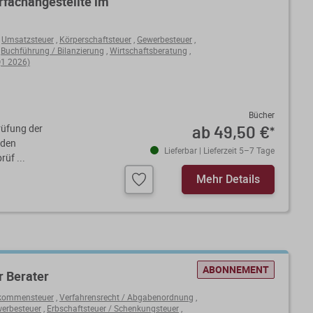
rfachangestellte im
,
Umsatzsteuer
,
Körperschaftsteuer
,
Gewerbesteuer
,
,
Buchführung / Bilanzierung
,
Wirtschaftsberatung
,
1 2026)
Bücher
rüfung der
ab 49,50 €
*
 den
Lieferbar | Lieferzeit 5–7 Tage
üf ...
Mehr Details
ABONNEMENT
r Berater
kommensteuer
,
Verfahrensrecht / Abgabenordnung
,
erbesteuer
,
Erbschaftsteuer / Schenkungsteuer
,