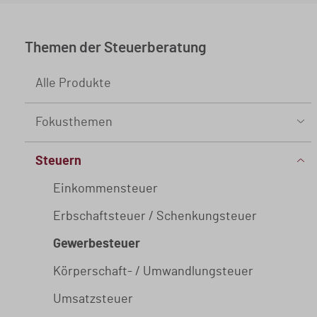
Merkblatt
Neu
Themen der Steuerberatung
Buch
Abonnement
Alle Produkte
Seminar
Vorbestellbar
Fokusthemen
Abonnement
KI
Steuern
Datenschutz
Einkommensteuer
Geldwäsche
Erbschaftsteuer / Schenkungsteuer
Kasse
Gewerbesteuer
Betriebsprüfung
Körperschaft- / Umwandlungsteuer
Einkommensteuererklärung
Umsatzsteuer
Prüfungsvorbereitung