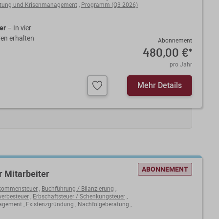
atung und Krisenmanagement
,
Programm (Q3 2026)
er
– In vier
ren erhalten
Abonnement
480,00 €
*
pro Jahr
Mehr Details
ABONNEMENT
r Mitarbeiter
kommensteuer
,
Buchführung / Bilanzierung
,
erbesteuer
,
Erbschaftsteuer / Schenkungsteuer
,
nagement
,
Existenzgründung
,
Nachfolgeberatung
,