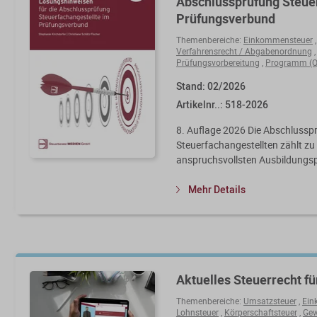
Abschlussprüfung Steue
Prüfungsverbund
Themenbereiche:
Einkommensteuer
Verfahrensrecht / Abgabenordnung
Prüfungsvorbereitung
,
Programm (Q
Stand: 02/2026
Artikelnr..: 518-2026
8. Auflage 2026 Die Abschlussp
Steuerfachangestellten zählt zu
anspruchsvollsten Ausbildungspr
Mehr Details
Aktuelles Steuerrecht fü
Themenbereiche:
Umsatzsteuer
,
Ein
Lohnsteuer
,
Körperschaftsteuer
,
Gew