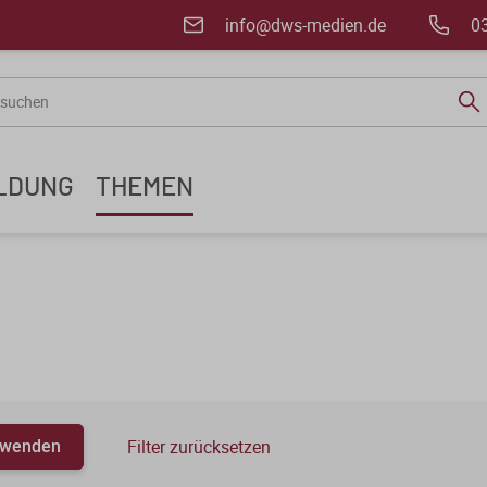
info@dws-medien.de
0
ILDUNG
THEMEN
anwenden
Filter zurücksetzen