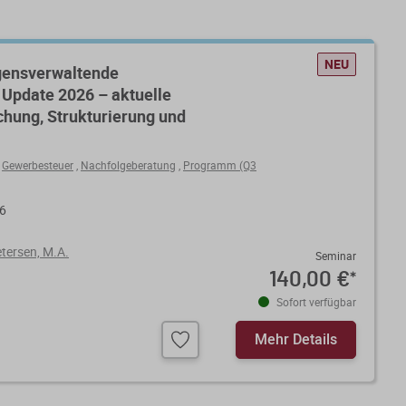
NEU
gensverwaltende
Update 2026 – aktuelle
hung, Strukturierung und
,
Gewerbesteuer
,
Nachfolgeberatung
,
Programm (Q3
26
Petersen, M.A.
Seminar
140,00 €
*
Sofort verfügbar
Mehr Details