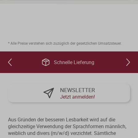
6.3 Auslegung von DBA
6.4 Wirkungsweise eines DBA
6.5 Grundstruktur und Logik deutscher DB
6.6 Freistellungsmethode
* Alle Preise verstehen sich zuzüglich der gesetzlichen Umsatzsteuer.
6.7 Anrechnungsmethode
6.8 Anwendung
Schnelle Lieferung
6.9 Prüfkette für Sachverhalte mit DBA
NEWSLETTER
Jetzt anmelden!
Aus Gründen der besseren Lesbarkeit wird auf die
gleichzeitige Verwendung der Sprachformen männlich,
weiblich und divers (m/w/d) verzichtet. Sämtliche