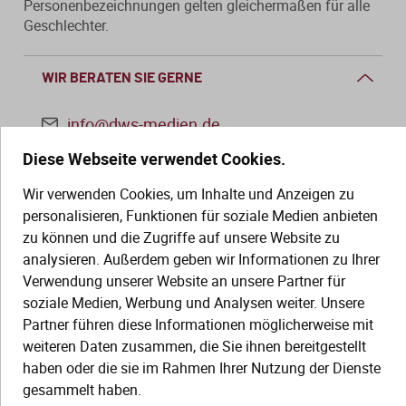
Personenbezeichnungen gelten gleichermaßen für alle
Geschlechter.
WIR BERATEN SIE GERNE
info@dws-medien.de
Diese Webseite verwendet Cookies.
+49 (0)30 2888 56-6
Wir verwenden Cookies, um Inhalte und Anzeigen zu
Mo.–Do. 08:00–16:00 Uhr
personalisieren, Funktionen für soziale Medien anbieten
Fr. 08:00–13:30 Uhr
zu können und die Zugriffe auf unsere Website zu
analysieren. Außerdem geben wir Informationen zu Ihrer
Verwendung unserer Website an unsere Partner für
SERVICE
soziale Medien, Werbung und Analysen weiter. Unsere
Partner führen diese Informationen möglicherweise mit
Hilfe (FAQ)
KAUF UND BESTELLUNG
weiteren Daten zusammen, die Sie ihnen bereitgestellt
Gesetze
haben oder die sie im Rahmen Ihrer Nutzung der Dienste
Versand und Lieferung
gesammelt haben.
Kontakt
Bestellung