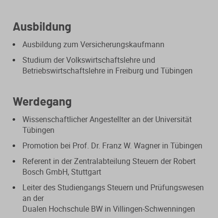
Steuerberatungsverträge
Seminar-Pakete
Einkommensteuererklärung
KONTAKT
Ausbildung
Formulare
Ausbildungsbegleitung
Prüfungsvorbereitung
Ausbildung zum Versicherungskaufmann
Fahrtenbücher
Quer- und Wiedereinstieg
Studium der Volkswirtschaftslehre und
Steuern
Betriebswirtschaftslehre in Freiburg und Tübingen
Fachwissen
Webinare
Einkommensteuer
Werdegang
Erbschaftsteuer / Schenkungsteuer
Fundierte Informationen und
Live-Onlineveranstaltungen mit
Wissenschaftlicher Angestellter an der Universität
Fachinhalte rund um Steuerrecht und
Interaktion und nachträglichem
Tübingen
Gewerbesteuer
Kanzleipraxis.
Zugriff auf Aufzeichnungen.
Promotion bei Prof. Dr. Franz W. Wagner in Tübingen
Körperschaft- / Umwandlungsteuer
Referent in der Zentralabteilung Steuern der Robert
Merkblätter
Live-Termine
Bosch GmbH, Stuttgart
Lohnsteuer
Checklisten
Aufzeichnungen
Leiter des Studiengangs Steuern und Prüfungswesen
an der
Umsatzsteuer
Mandanten-Info
Dualen Hochschule BW in Villingen-Schwenningen