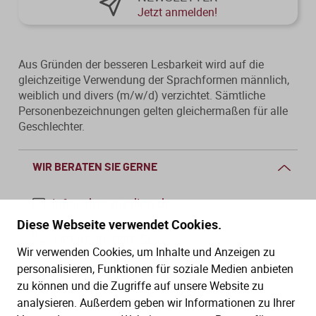
Jetzt anmelden!
Von der Ausbildung bis zur
Der DWS StBVV-Rechner
Sanierungsberatung
erfolgreichen Prüfung – entdecken
unterstützt Sie bei der schnellen
Sie unsere Ausbildungsbegleitung
und korrekten
Wirtschaftsberatung
für Steuerfachangestellte.
Gebührenberechnung.
Aus Gründen der besseren Lesbarkeit wird auf die
gleichzeitige Verwendung der Sprachformen männlich,
Existenzgründung
weiblich und divers (m/w/d) verzichtet. Sämtliche
Personenbezeichnungen gelten gleichermaßen für alle
Geschlechter.
Alle Weiterbildungen
Alle Fachmedien
Alle Produkte
WIR BERATEN SIE GERNE
Erscheint in Kürze
Erscheint in Kürze
info@dws-medien.de
Themenpakete
Diese Webseite verwendet Cookies.
+49 (0)30 2888 56-6
Neuheiten
Neuheiten
Wir verwenden Cookies, um Inhalte und Anzeigen zu
Mo.–Do. 08:00–16:00 Uhr
personalisieren, Funktionen für soziale Medien anbieten
Aktuelles Programm
Fr. 08:00–13:30 Uhr
zu können und die Zugriffe auf unsere Website zu
analysieren. Außerdem geben wir Informationen zu Ihrer