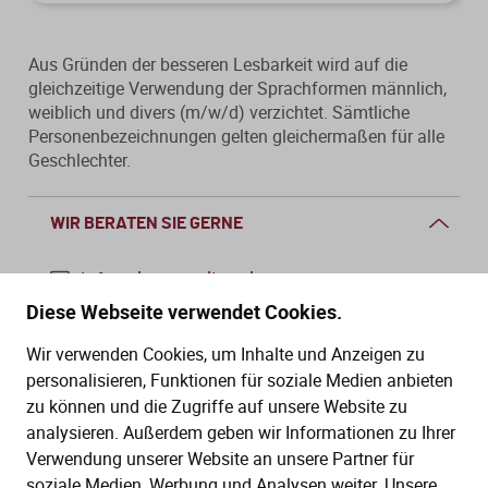
Aus Gründen der besseren Lesbarkeit wird auf die
gleichzeitige Verwendung der Sprachformen männlich,
weiblich und divers (m/w/d) verzichtet. Sämtliche
Personenbezeichnungen gelten gleichermaßen für alle
Geschlechter.
WIR BERATEN SIE GERNE
info@dws-medien.de
Diese Webseite verwendet Cookies.
030 28 88 56 6
Wir verwenden Cookies, um Inhalte und Anzeigen zu
Mo.–Do. 08:00–16:00 Uhr
personalisieren, Funktionen für soziale Medien anbieten
Fr. 08:00–13:30 Uhr
zu können und die Zugriffe auf unsere Website zu
analysieren. Außerdem geben wir Informationen zu Ihrer
Verwendung unserer Website an unsere Partner für
SERVICE
soziale Medien, Werbung und Analysen weiter. Unsere