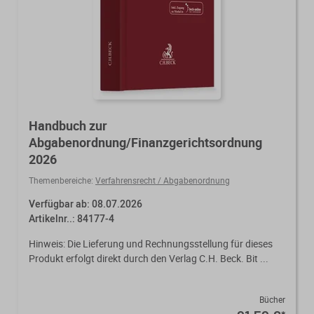
Mandanten-Info
Von der Ausbildung bis zur
Der DWS StBVV-Rechner
Sanierungsberatung
erfolgreichen Prüfung – entdecken
unterstützt Sie bei der schnellen
Sie unsere Ausbildungsbegleitung
und korrekten
Bücher / Broschüren
Wirtschaftsberatung
für Steuerfachangestellte.
Gebührenberechnung.
Existenzgründung
Handbuch zur
Alle Weiterbildungen
Alle Fachmedien
Abgabenordnung/Finanzgerichtsordnung
2026
Alle Produkte
Themenbereiche:
Verfahrensrecht / Abgabenordnung
Erscheint in Kürze
Erscheint in Kürze
Verfügbar ab: 08.07.2026
Themenpakete
Artikelnr..: 84177-4
Neuheiten
Neuheiten
Hinweis: Die Lieferung und Rechnungsstellung für dieses
Produkt erfolgt direkt durch den Verlag C.H. Beck. Bit ...
Aktuelles Programm
Bücher