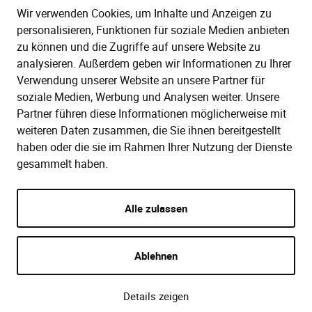
030 28 88 56 6
Wir verwenden Cookies, um Inhalte und Anzeigen zu
Mo.–Do. 08:00–16:00 Uhr
personalisieren, Funktionen für soziale Medien anbieten
Fr. 08:00–13:30 Uhr
zu können und die Zugriffe auf unsere Website zu
analysieren. Außerdem geben wir Informationen zu Ihrer
Verwendung unserer Website an unsere Partner für
SERVICE
soziale Medien, Werbung und Analysen weiter. Unsere
Partner führen diese Informationen möglicherweise mit
Hilfe (FAQ)
KAUF UND BESTELLUNG
weiteren Daten zusammen, die Sie ihnen bereitgestellt
Gesetze
haben oder die sie im Rahmen Ihrer Nutzung der Dienste
Versand und Lieferung
gesammelt haben.
Kontakt
Bestellung
Zahlungsarten
Alle zulassen
Impressum
AGB
Datenschutzbedingungen
Ablehnen
Details zeigen