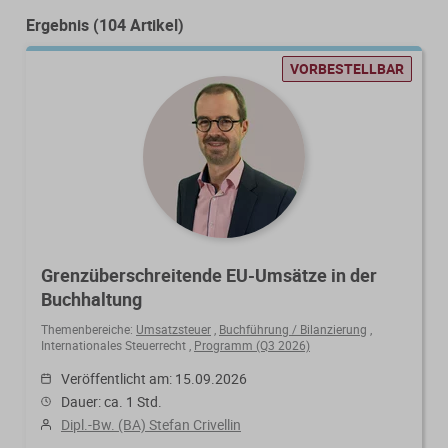
Von der Ausbildung bis zur
Der DWS StBVV-Rechner
Ergebnis (104 Artikel)
Sanierungsberatung
erfolgreichen Prüfung – entdecken
unterstützt Sie bei der schnellen
Sie unsere Ausbildungsbegleitung
und korrekten
VORBESTELLBAR
Wirtschaftsberatung
für Steuerfachangestellte.
Gebührenberechnung.
Existenzgründung
Alle Weiterbildungen
Alle Fachmedien
Alle Produkte
Erscheint in Kürze
Erscheint in Kürze
Grenzüberschreitende EU-Umsätze in der
Buchhaltung
Themenpakete
Themenbereiche:
Umsatzsteuer
,
Buchführung / Bilanzierung
,
Neuheiten
Neuheiten
Internationales Steuerrecht
,
Programm (Q3 2026)
Veröffentlicht am: 15.09.2026
Aktuelles Programm
Dauer: ca. 1 Std.
Dipl.-Bw. (BA) Stefan Crivellin