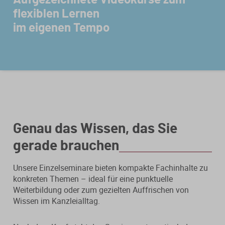
flexiblen Lernen
Steuerberatungsverträge
Seminar-Pakete
Einkommensteuererklärung
KONTAKT
im eigenen Tempo
Formulare
Ausbildungsbegleitung
Prüfungsvorbereitung
Fahrtenbücher
Quer- und Wiedereinstieg
Steuern
Fachwissen
Webinare
Einkommensteuer
Erbschaftsteuer / Schenkungsteuer
Fundierte Informationen und
Live-Onlineveranstaltungen mit
Genau das Wissen, das Sie
Fachinhalte rund um Steuerrecht und
Interaktion und nachträglichem
Gewerbesteuer
Kanzleipraxis.
Zugriff auf Aufzeichnungen.
gerade brauchen
Körperschaft- / Umwandlungsteuer
Unsere Einzelseminare bieten kompakte Fachinhalte zu
Merkblätter
Live-Termine
konkreten Themen – ideal für eine punktuelle
Lohnsteuer
Weiterbildung oder zum gezielten Auffrischen von
Checklisten
Aufzeichnungen
Wissen im Kanzleialltag.
Umsatzsteuer
Mandanten-Info