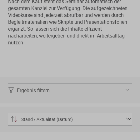
Nach dem Kauf steht das Seminar automatisch der
Verfahrensrecht / Abgabenordnung
Kanzleischulungen
Bücher / Broschüren
gesamten Kanzlei zur Verfügung. Die aufgezeichneten
Videokurse sind jederzeit abrufbar und werden durch
Buchführung / Bilanzierung
Didaktisch aufgebaute Online-Kurse
Begleitmaterialien wie Skripte und Präsentationsfolien
mit Schaubildern und Testfragen.
ergänzt. So lassen sich die Inhalte effizient
Digitale Anwendungen
Kanzleiorganisation
nacharbeiten, weitergeben und direkt im Arbeitsalltag
nutzen
Geldwäscheprävention
Digitale Tools zur Unterstützung von
Arbeitsvereinbarungen
Kanzlei und Mandanten.
KI-Nutzung
Mandatsvereinbarungen
Merkblatt-Datenbank
Datenschutz
Gebührenrecht
FormularPilot
IT-Sicherheit
Ergebnis filtern
Praxisvereinbarungen
StBVV-Rechner
Berufsrecht
Beratungsfelder
Gemeinnützigkeit
Gebühren­berechnung leicht
Fit für die Ausbildung
gemacht
Nachfolgeberatung