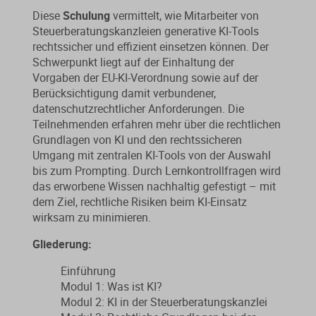
Von der Ausbildung bis zur
Der DWS StBVV-Rechner
Diese
Schulung
vermittelt, wie Mitarbeiter von
Sanierungsberatung
erfolgreichen Prüfung – entdecken
unterstützt Sie bei der schnellen
Steuerberatungskanzleien generative KI-Tools
Sie unsere Ausbildungsbegleitung
und korrekten
rechtssicher und effizient einsetzen können. Der
Wirtschaftsberatung
für Steuerfachangestellte.
Gebührenberechnung.
Schwerpunkt liegt auf der Einhaltung der
Vorgaben der EU-KI-Verordnung sowie auf der
Existenzgründung
Berücksichtigung damit verbundener,
datenschutzrechtlicher Anforderungen. Die
Teilnehmenden erfahren mehr über die rechtlichen
Alle Weiterbildungen
Alle Fachmedien
Grundlagen von KI und den rechtssicheren
Umgang mit zentralen KI-Tools von der Auswahl
Alle Produkte
bis zum Prompting. Durch Lernkontrollfragen wird
das erworbene Wissen nachhaltig gefestigt – mit
Erscheint in Kürze
Erscheint in Kürze
dem Ziel, rechtliche Risiken beim KI-Einsatz
wirksam zu minimieren.
Themenpakete
Neuheiten
Gliederung:
Neuheiten
Einführung
Aktuelles Programm
Modul 1: Was ist KI?
Modul 2: KI in der Steuerberatungskanzlei