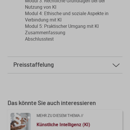
Modul 3: Rechtliche Grundlagen bei der
Nutzung von KI
Modul 4: Ethische und soziale Aspekte in
Verbindung mit KI
Modul 5: Praktischer Umgang mit KI
Zusammenfassung
Abschlusstest
Preisstaffelung
ab
1 Stk.
40,00 € * sparen Sie 0%
ab
20 Stk.
35,00 € * sparen Sie 12%
ab
50 Stk.
30,00 € * sparen Sie 25%
ab
100 Stk.
25,00 € * sparen Sie 37%
Das könnte Sie auch interessieren
MEHR ZU DIESEM THEMA //
Künstliche Intelligenz (KI)