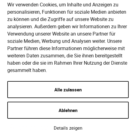
Wir verwenden Cookies, um Inhalte und Anzeigen zu
Mo.–Do. 08:00–16:00 Uhr
personalisieren, Funktionen für soziale Medien anbieten
Fr. 08:00–13:30 Uhr
zu können und die Zugriffe auf unsere Website zu
analysieren. Außerdem geben wir Informationen zu Ihrer
Verwendung unserer Website an unsere Partner für
SERVICE
soziale Medien, Werbung und Analysen weiter. Unsere
Partner führen diese Informationen möglicherweise mit
Hilfe (FAQ)
KAUF UND BESTELLUNG
weiteren Daten zusammen, die Sie ihnen bereitgestellt
Gesetze
haben oder die sie im Rahmen Ihrer Nutzung der Dienste
Versand und Lieferung
gesammelt haben.
Kontakt
Bestellung
Zahlungsarten
Alle zulassen
Impressum
AGB
Datenschutzbedingungen
Ablehnen
Details zeigen