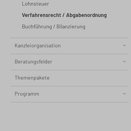
Lohnsteuer
Verfahrensrecht / Abgabenordnung
Buchführung / Bilanzierung
Kanzleiorganisation
Arbeitsvereinbarungen
Beratungsfelder
Mandatsvereinbarungen
Gemeinnützigkeit
Themenpakete
Gebührenrecht
Nachfolgeberatung
Praxisvereinbarungen
Programm
Sanierungsberatung
3. Quartal 2026
Wirtschaftsberatung
2. Quartal 2026
Existenzgründung
1. Quartal 2026