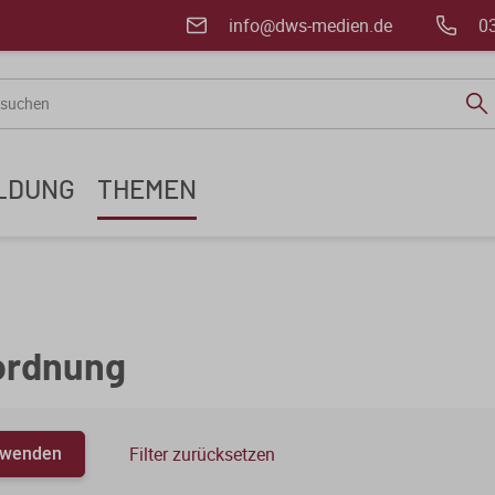
info@dws-medien.de
0
ILDUNG
THEMEN
ordnung
anwenden
Filter zurücksetzen