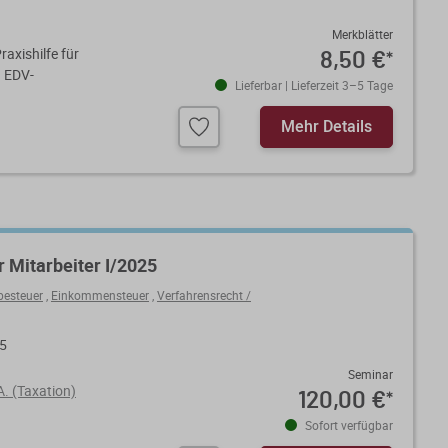
Merkblätter
raxishilfe für
8,50 €
*
n EDV-
Lieferbar | Lieferzeit 3–5 Tage
Mehr Details
r Mitarbeiter I/2025
besteuer
,
Einkommensteuer
,
Verfahrensrecht /
25
Seminar
A. (Taxation)
120,00 €
*
Sofort verfügbar