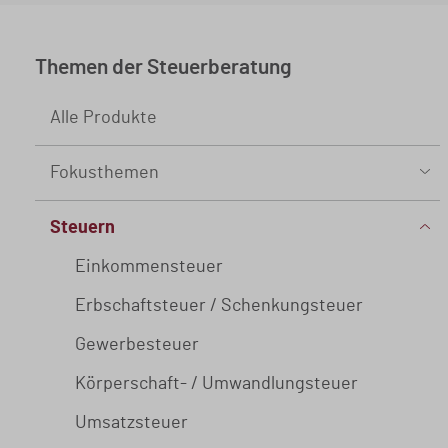
Merkblatt
Neu
Themen der Steuerberatung
Formular
Aktualisiert
Alle Produkte
Buch
Abonnement
Fokusthemen
Mandanten-Info
Live-Termin
KI
Steuern
Seminar
Aktion
Datenschutz
Einkommensteuer
Webinar
Aufzeichnung
Geldwäsche
Erbschaftsteuer / Schenkungsteuer
Kasse
Paket
Gewerbesteuer
Betriebsprüfung
Körperschaft- / Umwandlungsteuer
Abonnement
Einkommensteuererklärung
Umsatzsteuer
Paket
Prüfungsvorbereitung