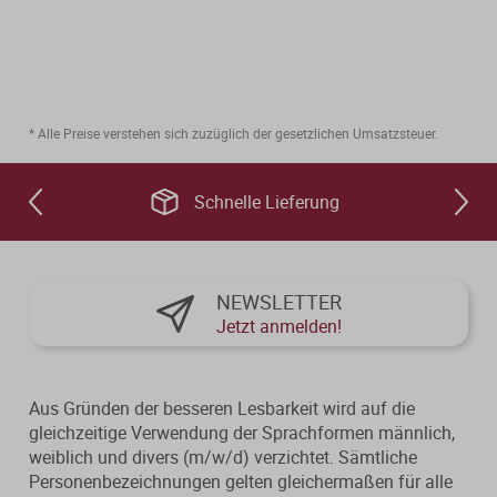
Verfahrensrecht / Abgabenordnung
Kanzleischulungen
Bücher / Broschüren
Buchführung / Bilanzierung
Didaktisch aufgebaute Online-Kurse
mit Schaubildern und Testfragen.
Digitale Anwendungen
Kanzleiorganisation
* Alle Preise verstehen sich zuzüglich der gesetzlichen Umsatzsteuer.
Geldwäscheprävention
Digitale Tools zur Unterstützung von
Arbeitsvereinbarungen
Kanzlei und Mandanten.
Schnelle Lieferung
KI-Nutzung
Mandatsvereinbarungen
Merkblatt-Datenbank
Datenschutz
Gebührenrecht
FormularPilot
IT-Sicherheit
NEWSLETTER
Praxisvereinbarungen
Jetzt anmelden!
StBVV-Rechner
Berufsrecht
Beratungsfelder
Aus Gründen der besseren Lesbarkeit wird auf die
gleichzeitige Verwendung der Sprachformen männlich,
Gemeinnützigkeit
Gebühren­berechnung leicht
weiblich und divers (m/w/d) verzichtet. Sämtliche
Fit für die Ausbildung
gemacht
Personenbezeichnungen gelten gleichermaßen für alle
Nachfolgeberatung