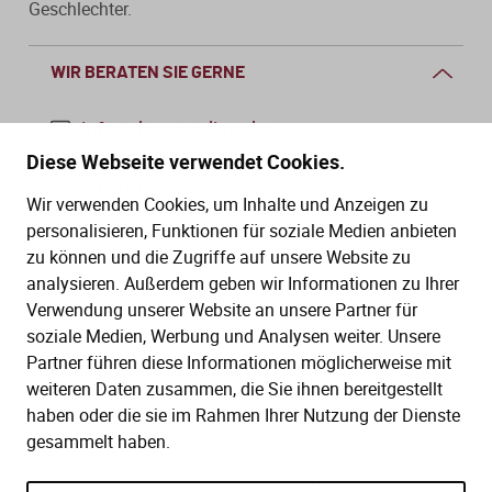
Geschlechter.
Von der Ausbildung bis zur
Der DWS StBVV-Rechner
Sanierungsberatung
erfolgreichen Prüfung – entdecken
unterstützt Sie bei der schnellen
Sie unsere Ausbildungsbegleitung
und korrekten
WIR BERATEN SIE GERNE
Wirtschaftsberatung
für Steuerfachangestellte.
Gebührenberechnung.
info@dws-medien.de
Existenzgründung
Diese Webseite verwendet Cookies.
+49 (0)30 2888 56-6
Wir verwenden Cookies, um Inhalte und Anzeigen zu
Alle Weiterbildungen
Alle Fachmedien
Mo.–Do. 08:00–16:00 Uhr
personalisieren, Funktionen für soziale Medien anbieten
Fr. 08:00–13:30 Uhr
Alle Produkte
zu können und die Zugriffe auf unsere Website zu
analysieren. Außerdem geben wir Informationen zu Ihrer
Erscheint in Kürze
Erscheint in Kürze
Verwendung unserer Website an unsere Partner für
SERVICE
soziale Medien, Werbung und Analysen weiter. Unsere
Themenpakete
Partner führen diese Informationen möglicherweise mit
Hilfe (FAQ)
KAUF UND BESTELLUNG
Neuheiten
Neuheiten
weiteren Daten zusammen, die Sie ihnen bereitgestellt
Gesetze
haben oder die sie im Rahmen Ihrer Nutzung der Dienste
Aktuelles Programm
Versand und Lieferung
gesammelt haben.
Kontakt
Bestellung