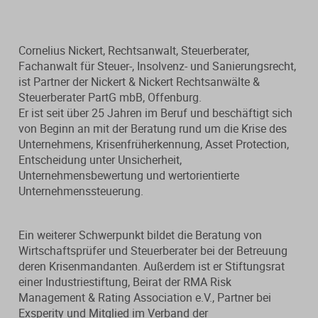
Steuerberatungsverträge
Seminar-Pakete
Einkommensteuererklärung
KONTAKT
Cornelius Nickert, Rechtsanwalt, Steuerberater,
Formulare
Ausbildungsbegleitung
Prüfungsvorbereitung
Fachanwalt für Steuer-, Insolvenz- und Sanierungsrecht,
ist Partner der Nickert & Nickert Rechtsanwälte &
Fahrtenbücher
Quer- und Wiedereinstieg
Steuerberater PartG mbB, Offenburg.
Steuern
Er ist seit über 25 Jahren im Beruf und beschäftigt sich
von Beginn an mit der Beratung rund um die Krise des
Fachwissen
Webinare
Einkommensteuer
Unternehmens, Krisenfrüherkennung, Asset Protection,
Entscheidung unter Unsicherheit,
Erbschaftsteuer / Schenkungsteuer
Fundierte Informationen und
Live-Onlineveranstaltungen mit
Unternehmensbewertung und wertorientierte
Fachinhalte rund um Steuerrecht und
Interaktion und nachträglichem
Unternehmenssteuerung.
Gewerbesteuer
Kanzleipraxis.
Zugriff auf Aufzeichnungen.
Körperschaft- / Umwandlungsteuer
Ein weiterer Schwerpunkt bildet die Beratung von
Merkblätter
Live-Termine
Wirtschaftsprüfer und Steuerberater bei der Betreuung
Lohnsteuer
deren Krisenmandanten. Außerdem ist er Stiftungsrat
Checklisten
Aufzeichnungen
einer Industriestiftung, Beirat der RMA Risk
Umsatzsteuer
Management & Rating Association e.V., Partner bei
Mandanten-Info
Exsperity und Mitglied im Verband der