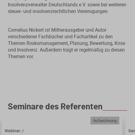
Verfahrensrecht / Abgabenordnung
Kanzleischulungen
Insolvenzverwalter Deutschlands e.V. sowie bei weiteren
Bücher / Broschüren
steuer- und insolvenzrechtlichen Vereinigungen.
Buchführung / Bilanzierung
Didaktisch aufgebaute Online-Kurse
mit Schaubildern und Testfragen.
Cornelius Nickert ist Mitherausgeber und Autor
Digitale Anwendungen
Kanzleiorganisation
verschiedener Fachbücher und Fachartikel zu den
Geldwäscheprävention
Themen Risikomanagement, Planung, Bewertung, Krise
Digitale Tools zur Unterstützung von
Arbeitsvereinbarungen
und Insolvenz. Außerdem trägt er regelmäßig zu diesen
Kanzlei und Mandanten.
KI-Nutzung
Themen vor.
Mandatsvereinbarungen
Merkblatt-Datenbank
Datenschutz
Gebührenrecht
FormularPilot
IT-Sicherheit
Praxisvereinbarungen
StBVV-Rechner
Berufsrecht
Beratungsfelder
Seminare des Referenten
Gemeinnützigkeit
Aufzeichnung
Gebühren­berechnung leicht
Fit für die Ausbildung
gemacht
Webinar
//
Se
Nachfolgeberatung