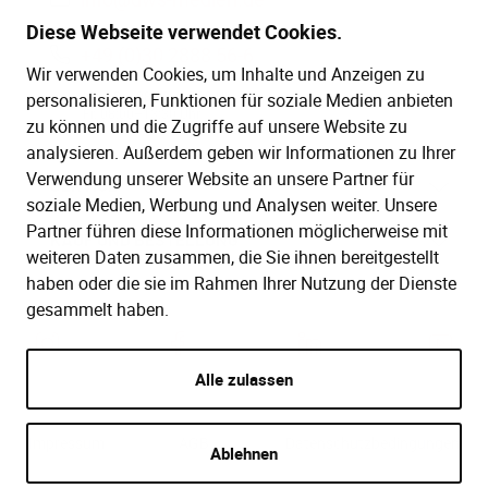
Diese Webseite verwendet Cookies.
+49 (0)30 2888 56-6
Wir verwenden Cookies, um Inhalte und Anzeigen zu
Mo.–Do. 08:00–16:00 Uhr
personalisieren, Funktionen für soziale Medien anbieten
Fr. 08:00–13:30 Uhr
zu können und die Zugriffe auf unsere Website zu
analysieren. Außerdem geben wir Informationen zu Ihrer
Verwendung unserer Website an unsere Partner für
SERVICE
soziale Medien, Werbung und Analysen weiter. Unsere
Partner führen diese Informationen möglicherweise mit
Hilfe (FAQ)
KAUF UND BESTELLUNG
weiteren Daten zusammen, die Sie ihnen bereitgestellt
Gesetze
haben oder die sie im Rahmen Ihrer Nutzung der Dienste
Versand und Lieferung
gesammelt haben.
Kontakt
Bestellung
Zahlungsarten
Alle zulassen
Impressum
AGB
Datenschutzbedingungen
Ablehnen