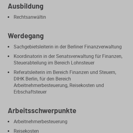
Ausbildung
Steuerberatungsverträge
Seminar-Pakete
Einkommensteuererklärung
KONTAKT
Rechtsanwältin
Formulare
Ausbildungsbegleitung
Prüfungsvorbereitung
Fahrtenbücher
Quer- und Wiedereinstieg
Werdegang
Steuern
Sachgebietsleiterin in der Berliner Finanzverwaltung
Koordinatorin in der Senatsverwaltung für Finanzen,
Fachwissen
Webinare
Einkommensteuer
Steuerabteilung im Bereich Lohnsteuer
Erbschaftsteuer / Schenkungsteuer
Fundierte Informationen und
Live-Onlineveranstaltungen mit
Referatsleiterin im Bereich Finanzen und Steuern,
Fachinhalte rund um Steuerrecht und
Interaktion und nachträglichem
DIHK Berlin, für den Bereich
Gewerbesteuer
Kanzleipraxis.
Zugriff auf Aufzeichnungen.
Arbeitnehmerbesteuerung, Reisekosten und
Erbschaftsteuer
Körperschaft- / Umwandlungsteuer
Merkblätter
Live-Termine
Lohnsteuer
Arbeitsschwerpunkte
Checklisten
Aufzeichnungen
Arbeitnehmerbesteuerung
Umsatzsteuer
Mandanten-Info
Reisekosten