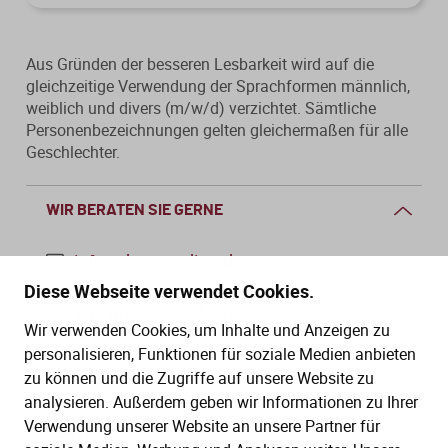
Aus Gründen der besseren Lesbarkeit wird auf die
gleichzeitige Verwendung der Sprachformen männlich,
weiblich und divers (m/w/d) verzichtet. Sämtliche
Personenbezeichnungen gelten gleichermaßen für alle
Geschlechter.
WIR BERATEN SIE GERNE
info@dws-medien.de
Diese Webseite verwendet Cookies.
+49 (0)30 2888 56-6
Wir verwenden Cookies, um Inhalte und Anzeigen zu
Mo.–Do. 08:00–16:00 Uhr
personalisieren, Funktionen für soziale Medien anbieten
Fr. 08:00–13:30 Uhr
zu können und die Zugriffe auf unsere Website zu
analysieren. Außerdem geben wir Informationen zu Ihrer
Verwendung unserer Website an unsere Partner für
SERVICE