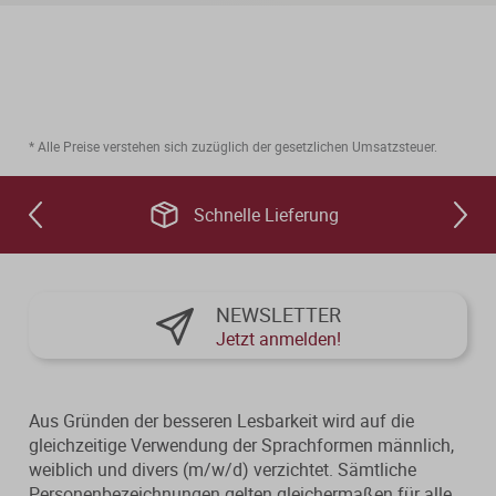
Von der Ausbildung bis zur
Der DWS StBVV-Rechner
Sanierungsberatung
erfolgreichen Prüfung – entdecken
unterstützt Sie bei der schnellen
Sie unsere Ausbildungsbegleitung
und korrekten
Wirtschaftsberatung
für Steuerfachangestellte.
Gebührenberechnung.
Existenzgründung
* Alle Preise verstehen sich zuzüglich der gesetzlichen Umsatzsteuer.
Alle Weiterbildungen
Schnelle Lieferung
Alle Fachmedien
Alle Produkte
Erscheint in Kürze
Erscheint in Kürze
NEWSLETTER
Jetzt anmelden!
Themenpakete
Neuheiten
Neuheiten
Aus Gründen der besseren Lesbarkeit wird auf die
Aktuelles Programm
gleichzeitige Verwendung der Sprachformen männlich,
weiblich und divers (m/w/d) verzichtet. Sämtliche
Personenbezeichnungen gelten gleichermaßen für alle