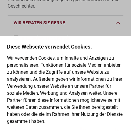
Geschlechter.
WIR BERATEN SIE GERNE
info@dws-medien.de
Diese Webseite verwendet Cookies.
+49 (0)30 2888 56-6
Wir verwenden Cookies, um Inhalte und Anzeigen zu
Mo.–Do. 08:00–16:00 Uhr
personalisieren, Funktionen für soziale Medien anbieten
Fr. 08:00–13:30 Uhr
zu können und die Zugriffe auf unsere Website zu
analysieren. Außerdem geben wir Informationen zu Ihrer
Verwendung unserer Website an unsere Partner für
SERVICE
soziale Medien, Werbung und Analysen weiter. Unsere
Partner führen diese Informationen möglicherweise mit
Hilfe (FAQ)
KAUF UND BESTELLUNG
weiteren Daten zusammen, die Sie ihnen bereitgestellt
Gesetze
haben oder die sie im Rahmen Ihrer Nutzung der Dienste
Versand und Lieferung
gesammelt haben.
Kontakt
Bestellung