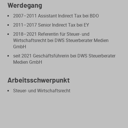
Werdegang
Steuerberatungsverträge
Seminar-Pakete
Einkommensteuererklärung
KONTAKT
2007–2011 Assistant Indirect Tax bei BDO
Formulare
Ausbildungsbegleitung
Prüfungsvorbereitung
2011–2017 Senior Indirect Tax bei EY
Fahrtenbücher
Quer- und Wiedereinstieg
2018–2021 Referentin für Steuer- und
Wirtschaftsrecht bei DWS Steuerberater Medien
Steuern
GmbH
Fachwissen
Webinare
Einkommensteuer
seit 2021 Geschäftsführerin bei DWS Steuerberater
Medien GmbH
Erbschaftsteuer / Schenkungsteuer
Fundierte Informationen und
Live-Onlineveranstaltungen mit
Fachinhalte rund um Steuerrecht und
Interaktion und nachträglichem
Gewerbesteuer
Arbeitsschwerpunkt
Kanzleipraxis.
Zugriff auf Aufzeichnungen.
Steuer- und Wirtschaftsrecht
Körperschaft- / Umwandlungsteuer
Merkblätter
Live-Termine
Lohnsteuer
Checklisten
Aufzeichnungen
Umsatzsteuer
Mandanten-Info