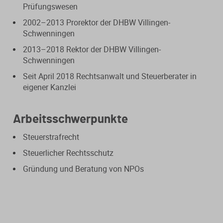
Verfahrensrecht / Abgabenordnung
Kanzleischulungen
Prüfungswesen
Bücher / Broschüren
2002–2013 Prorektor der DHBW Villingen-
Buchführung / Bilanzierung
Didaktisch aufgebaute Online-Kurse
Schwenningen
mit Schaubildern und Testfragen.
2013–2018 Rektor der DHBW Villingen-
Digitale Anwendungen
Kanzleiorganisation
Schwenningen
Geldwäscheprävention
Digitale Tools zur Unterstützung von
Seit April 2018 Rechtsanwalt und Steuerberater in
Arbeitsvereinbarungen
Kanzlei und Mandanten.
eigener Kanzlei
KI-Nutzung
Mandatsvereinbarungen
Merkblatt-Datenbank
Datenschutz
Arbeitsschwerpunkte
Gebührenrecht
FormularPilot
IT-Sicherheit
Steuerstrafrecht
Praxisvereinbarungen
Steuerlicher Rechtsschutz
StBVV-Rechner
Berufsrecht
Gründung und Beratung von NPOs
Beratungsfelder
Gemeinnützigkeit
Gebühren­berechnung leicht
Fit für die Ausbildung
gemacht
Nachfolgeberatung