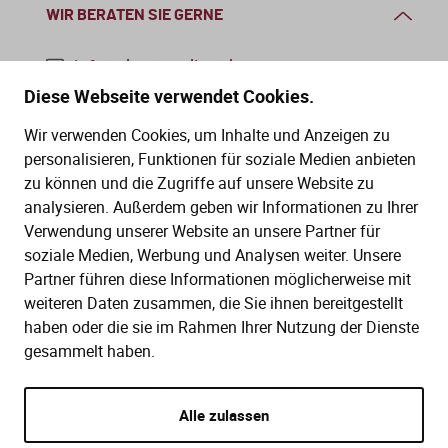
WIR BERATEN SIE GERNE
info@dws-medien.de
Diese Webseite verwendet Cookies.
+49 (0)30 2888 56-6
Wir verwenden Cookies, um Inhalte und Anzeigen zu
Mo.–Do. 08:00–16:00 Uhr
personalisieren, Funktionen für soziale Medien anbieten
Fr. 08:00–13:30 Uhr
zu können und die Zugriffe auf unsere Website zu
analysieren. Außerdem geben wir Informationen zu Ihrer
Verwendung unserer Website an unsere Partner für
SERVICE
soziale Medien, Werbung und Analysen weiter. Unsere
Partner führen diese Informationen möglicherweise mit
Hilfe (FAQ)
KAUF UND BESTELLUNG
weiteren Daten zusammen, die Sie ihnen bereitgestellt
Gesetze
haben oder die sie im Rahmen Ihrer Nutzung der Dienste
Versand und Lieferung
gesammelt haben.
Kontakt
Bestellung
Zahlungsarten
Alle zulassen