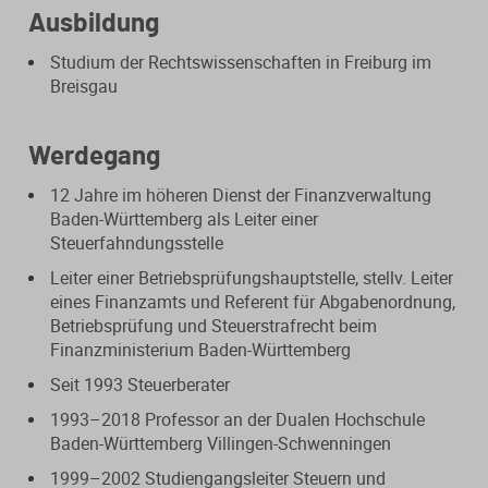
Ausbildung
Steuerberatungsverträge
Seminar-Pakete
Einkommensteuererklärung
KONTAKT
Studium der Rechtswissenschaften in Freiburg im
Formulare
Ausbildungsbegleitung
Breisgau
Prüfungsvorbereitung
Fahrtenbücher
Quer- und Wiedereinstieg
Steuern
Werdegang
12 Jahre im höheren Dienst der Finanzverwaltung
Fachwissen
Webinare
Einkommensteuer
Baden-Württemberg als Leiter einer
Steuerfahndungsstelle
Erbschaftsteuer / Schenkungsteuer
Fundierte Informationen und
Live-Onlineveranstaltungen mit
Leiter einer Betriebsprüfungshauptstelle, stellv. Leiter
Fachinhalte rund um Steuerrecht und
Interaktion und nachträglichem
eines Finanzamts und Referent für Abgabenordnung,
Gewerbesteuer
Kanzleipraxis.
Zugriff auf Aufzeichnungen.
Betriebsprüfung und Steuerstrafrecht beim
Finanzministerium Baden-Württemberg
Körperschaft- / Umwandlungsteuer
Merkblätter
Live-Termine
Seit 1993 Steuerberater
Lohnsteuer
Checklisten
Aufzeichnungen
1993–2018 Professor an der Dualen Hochschule
Baden-Württemberg Villingen-Schwenningen
Umsatzsteuer
Mandanten-Info
1999–2002 Studiengangsleiter Steuern und