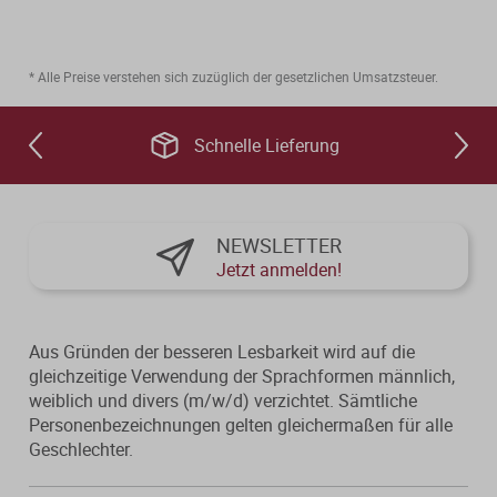
Von der Ausbildung bis zur
Der DWS StBVV-Rechner
Sanierungsberatung
erfolgreichen Prüfung – entdecken
unterstützt Sie bei der schnellen
Sie unsere Ausbildungsbegleitung
und korrekten
* Alle Preise verstehen sich zuzüglich der gesetzlichen Umsatzsteuer.
Wirtschaftsberatung
für Steuerfachangestellte.
Gebührenberechnung.
Existenzgründung
Schnelle Lieferung
Alle Weiterbildungen
Alle Fachmedien
NEWSLETTER
Alle Produkte
Jetzt anmelden!
Erscheint in Kürze
Erscheint in Kürze
Themenpakete
Aus Gründen der besseren Lesbarkeit wird auf die
gleichzeitige Verwendung der Sprachformen männlich,
Neuheiten
Neuheiten
weiblich und divers (m/w/d) verzichtet. Sämtliche
Personenbezeichnungen gelten gleichermaßen für alle
Aktuelles Programm
Geschlechter.