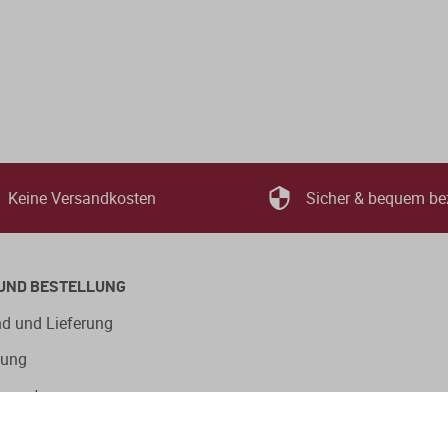
Keine Versandkosten
Sicher & bequem be
UND BESTELLUNG
d und Lieferung
lung
ngsarten