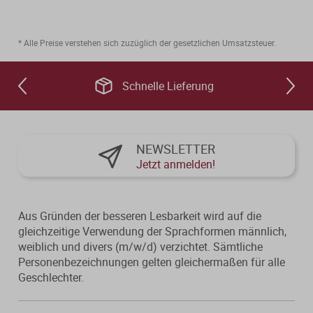
Steuerberatungsverträge
Seminar-Pakete
Einkommensteuererklärung
KONTAKT
* Alle Preise verstehen sich zuzüglich der gesetzlichen Umsatzsteuer.
Formulare
Ausbildungsbegleitung
Prüfungsvorbereitung
Fahrtenbücher
Quer- und Wiedereinstieg
Schnelle Lieferung
Steuern
Fachwissen
Webinare
Einkommensteuer
NEWSLETTER
Jetzt anmelden!
Erbschaftsteuer / Schenkungsteuer
Fundierte Informationen und
Live-Onlineveranstaltungen mit
Fachinhalte rund um Steuerrecht und
Interaktion und nachträglichem
Gewerbesteuer
Kanzleipraxis.
Zugriff auf Aufzeichnungen.
Aus Gründen der besseren Lesbarkeit wird auf die
Körperschaft- / Umwandlungsteuer
gleichzeitige Verwendung der Sprachformen männlich,
Merkblätter
Live-Termine
weiblich und divers (m/w/d) verzichtet. Sämtliche
Lohnsteuer
Personenbezeichnungen gelten gleichermaßen für alle
Checklisten
Aufzeichnungen
Geschlechter.
Umsatzsteuer
Mandanten-Info