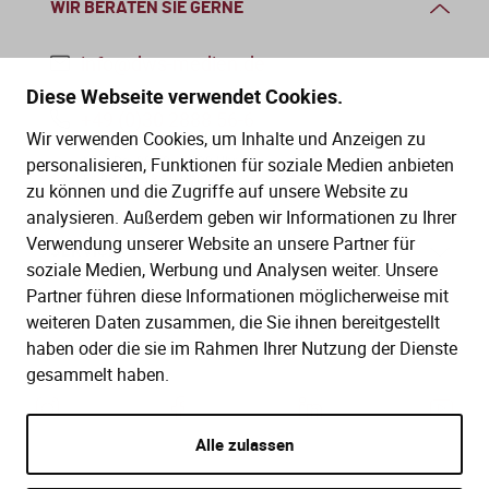
Verfahrensrecht / Abgabenordnung
WIR BERATEN SIE GERNE
Kanzleischulungen
Bücher / Broschüren
Buchführung / Bilanzierung
info@dws-medien.de
Didaktisch aufgebaute Online-Kurse
mit Schaubildern und Testfragen.
Diese Webseite verwendet Cookies.
Digitale Anwendungen
Kanzleiorganisation
+49 (0)30 2888 56-6
Wir verwenden Cookies, um Inhalte und Anzeigen zu
Geldwäscheprävention
Digitale Tools zur Unterstützung von
Mo.–Do. 08:00–16:00 Uhr
personalisieren, Funktionen für soziale Medien anbieten
Arbeitsvereinbarungen
Fr. 08:00–13:30 Uhr
Kanzlei und Mandanten.
zu können und die Zugriffe auf unsere Website zu
KI-Nutzung
analysieren. Außerdem geben wir Informationen zu Ihrer
Mandatsvereinbarungen
Verwendung unserer Website an unsere Partner für
Merkblatt-Datenbank
Datenschutz
SERVICE
soziale Medien, Werbung und Analysen weiter. Unsere
Gebührenrecht
Partner führen diese Informationen möglicherweise mit
FormularPilot
IT-Sicherheit
Hilfe (FAQ)
KAUF UND BESTELLUNG
Praxisvereinbarungen
weiteren Daten zusammen, die Sie ihnen bereitgestellt
StBVV-Rechner
Berufsrecht
Gesetze
haben oder die sie im Rahmen Ihrer Nutzung der Dienste
Versand und Lieferung
gesammelt haben.
Beratungsfelder
Kontakt
Bestellung
Gemeinnützigkeit
Gebühren­berechnung leicht
Zahlungsarten
Alle zulassen
Fit für die Ausbildung
gemacht
Nachfolgeberatung