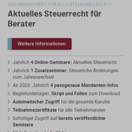
Verfahrensrecht / Abgabenordnung
Kanzleischulungen
DAS ABONNEMENT FÜR ALLE STEUERBERATER //
Bücher / Broschüren
Aktuelles Steuerrecht für
Buchführung / Bilanzierung
Didaktisch aufgebaute Online-Kurse
Berater
mit Schaubildern und Testfragen.
Digitale Anwendungen
Kanzleiorganisation
Geldwäscheprävention
Digitale Tools zur Unterstützung von
Weitere Informationen
Arbeitsvereinbarungen
Kanzlei und Mandanten.
KI-Nutzung
Mandatsvereinbarungen
Jährlich
4 Online-Seminare:
Aktuelles Steuerrecht
Merkblatt-Datenbank
Datenschutz
Jährlich
1 Zusatzseminar:
Steuerliche Änderungen
Gebührenrecht
zum Jahreswechsel
FormularPilot
IT-Sicherheit
Ab 2026:
Jährlich
4 passgenaue Mandanten-Infos
Praxisvereinbarungen
StBVV-Rechner
Berufsrecht
Begleitunterlagen:
Skript und Folien
zum Download
Automatischer Zugriff
für die gesamte Kanzlei
Beratungsfelder
Teilnahmezertifikate
für alle Teilnehmenden
Gemeinnützigkeit
Sofortiger Zugriff auf
bereits veröffentlichte
Gebühren­berechnung leicht
Seminare
Fit für die Ausbildung
gemacht
Nachfolgeberatung