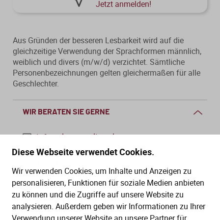
Jetzt anmelden!
Aus Gründen der besseren Lesbarkeit wird auf die
gleichzeitige Verwendung der Sprachformen männlich,
weiblich und divers (m/w/d) verzichtet. Sämtliche
Personenbezeichnungen gelten gleichermaßen für alle
Geschlechter.
WIR BERATEN SIE GERNE
info@dws-medien.de
Diese Webseite verwendet Cookies.
+49 (0)30 2888 56-6
Wir verwenden Cookies, um Inhalte und Anzeigen zu
Mo.–Do. 08:00–16:00 Uhr
personalisieren, Funktionen für soziale Medien anbieten
Fr. 08:00–13:30 Uhr
zu können und die Zugriffe auf unsere Website zu
analysieren. Außerdem geben wir Informationen zu Ihrer
Verwendung unserer Website an unsere Partner für