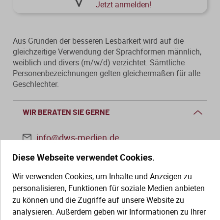
Jetzt anmelden!
Aus Gründen der besseren Lesbarkeit wird auf die
gleichzeitige Verwendung der Sprachformen männlich,
weiblich und divers (m/w/d) verzichtet. Sämtliche
Personenbezeichnungen gelten gleichermaßen für alle
Geschlechter.
WIR BERATEN SIE GERNE
info@dws-medien.de
Diese Webseite verwendet Cookies.
+49 (0)30 2888 56-6
Wir verwenden Cookies, um Inhalte und Anzeigen zu
Mo.–Do. 08:00–16:00 Uhr
personalisieren, Funktionen für soziale Medien anbieten
Fr. 08:00–13:30 Uhr
zu können und die Zugriffe auf unsere Website zu
analysieren. Außerdem geben wir Informationen zu Ihrer