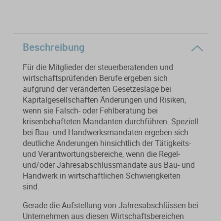
Von der Ausbildung bis zur
Der DWS StBVV-Rechner
Sanierungsberatung
erfolgreichen Prüfung – entdecken
unterstützt Sie bei der schnellen
Sie unsere Ausbildungsbegleitung
und korrekten
Wirtschaftsberatung
für Steuerfachangestellte.
Gebührenberechnung.
Beschreibung
Existenzgründung
Für die Mitglieder der steuerberatenden und
wirtschaftsprüfenden Berufe ergeben sich
aufgrund der veränderten Gesetzeslage bei
Alle Weiterbildungen
Alle Fachmedien
Kapitalgesellschaften Änderungen und Risiken,
wenn sie Falsch- oder Fehlberatung bei
Alle Produkte
krisenbehafteten Mandanten durchführen. Speziell
bei Bau- und Handwerksmandaten ergeben sich
Erscheint in Kürze
Erscheint in Kürze
deutliche Änderungen hinsichtlich der Tätigkeits-
Themenpakete
und Verantwortungsbereiche, wenn die Regel-
und/oder Jahresabschlussmandate aus Bau- und
Neuheiten
Neuheiten
Handwerk in wirtschaftlichen Schwierigkeiten
sind.
Aktuelles Programm
Gerade die Aufstellung von Jahresabschlüssen bei
Unternehmen aus diesen Wirtschaftsbereichen