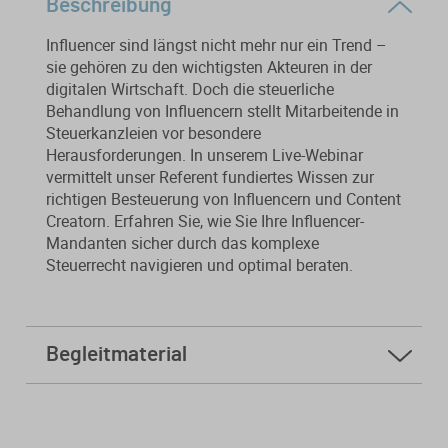
Beschreibung
Von der Ausbildung bis zur
Der DWS StBVV-Rechner
Sanierungsberatung
erfolgreichen Prüfung – entdecken
unterstützt Sie bei der schnellen
Influencer sind längst nicht mehr nur ein Trend –
Sie unsere Ausbildungsbegleitung
und korrekten
sie gehören zu den wichtigsten Akteuren in der
Wirtschaftsberatung
für Steuerfachangestellte.
Gebührenberechnung.
digitalen Wirtschaft. Doch die steuerliche
Behandlung von Influencern stellt Mitarbeitende in
Existenzgründung
Steuerkanzleien vor besondere
Herausforderungen. In unserem Live-Webinar
vermittelt unser Referent fundiertes Wissen zur
Alle Weiterbildungen
Alle Fachmedien
richtigen Besteuerung von Influencern und Content
Creatorn. Erfahren Sie, wie Sie Ihre Influencer-
Alle Produkte
Mandanten sicher durch das komplexe
Steuerrecht navigieren und optimal beraten.
Erscheint in Kürze
Erscheint in Kürze
Themenpakete
Neuheiten
Neuheiten
Begleitmaterial
Aktuelles Programm
Folien
Kursfeedback geben