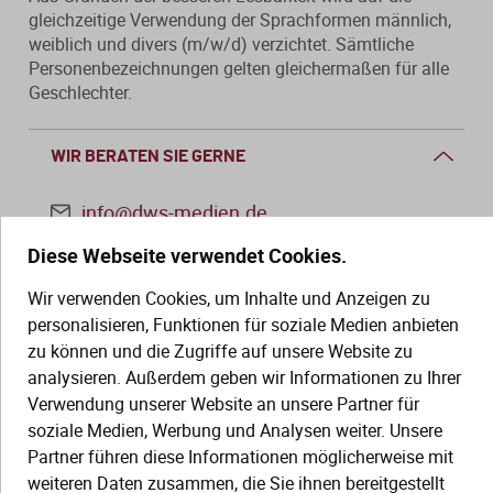
gleichzeitige Verwendung der Sprachformen männlich,
weiblich und divers (m/w/d) verzichtet. Sämtliche
Personenbezeichnungen gelten gleichermaßen für alle
Geschlechter.
WIR BERATEN SIE GERNE
info@dws-medien.de
Diese Webseite verwendet Cookies.
+49 (0)30 2888 56-6
Wir verwenden Cookies, um Inhalte und Anzeigen zu
Mo.–Do. 08:00–16:00 Uhr
personalisieren, Funktionen für soziale Medien anbieten
Fr. 08:00–13:30 Uhr
zu können und die Zugriffe auf unsere Website zu
analysieren. Außerdem geben wir Informationen zu Ihrer
Verwendung unserer Website an unsere Partner für
SERVICE
soziale Medien, Werbung und Analysen weiter. Unsere
Partner führen diese Informationen möglicherweise mit
Hilfe (FAQ)
KAUF UND BESTELLUNG
weiteren Daten zusammen, die Sie ihnen bereitgestellt