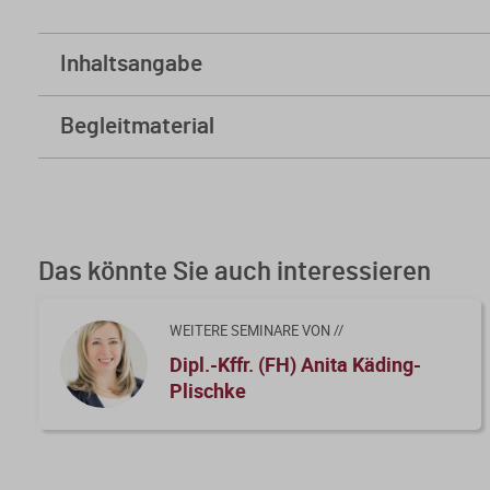
Inhaltsangabe
1. Einführung
Begleitmaterial
2. Prüfmaßstab 15-%-Grenze des Gebäudewertes
Skript
Folien
3. Einzubeziehende Bau- und Instandhaltungskosten
Kursfeedback geben
4. Zuordnung der Kosten
Das könnte Sie auch interessieren
5. Dreijahreszeitraum
6. Nachträgliches Überschreiten der 15-%-Grenze
WEITERE SEMINARE VON //
Dipl.-Kffr. (FH) Anita Käding-
7. Zeitpunkt der Berücksichtigung der anschaffungsnah
Plischke