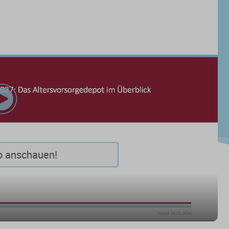
Play
Video
o anschauen!