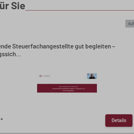
ür Sie
Auf
nde Steuerfachangestellte gut begleiten –
ssich...
Details
€
*