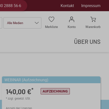
30 2888 56-6
Kontakt
Impressum
Alle Medien
Merkliste
Konto
Warenkorb
ÜBER UNS
WEBINAR (Aufzeichnung)
*
140,00 €
AUFZEICHNUNG
* zzgl. gesetzl. USt.
Anzahl der Lizenzen