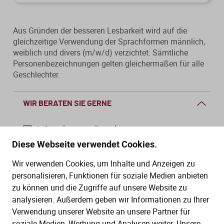
Aus Gründen der besseren Lesbarkeit wird auf die
gleichzeitige Verwendung der Sprachformen männlich,
weiblich und divers (m/w/d) verzichtet. Sämtliche
Personenbezeichnungen gelten gleichermaßen für alle
Geschlechter.
WIR BERATEN SIE GERNE
info@dws-medien.de
Diese Webseite verwendet Cookies.
+49 (0)30 2888 56-6
Wir verwenden Cookies, um Inhalte und Anzeigen zu
Mo.–Do. 08:00–16:00 Uhr
personalisieren, Funktionen für soziale Medien anbieten
Fr. 08:00–13:30 Uhr
zu können und die Zugriffe auf unsere Website zu
analysieren. Außerdem geben wir Informationen zu Ihrer
Verwendung unserer Website an unsere Partner für
SERVICE
soziale Medien, Werbung und Analysen weiter. Unsere