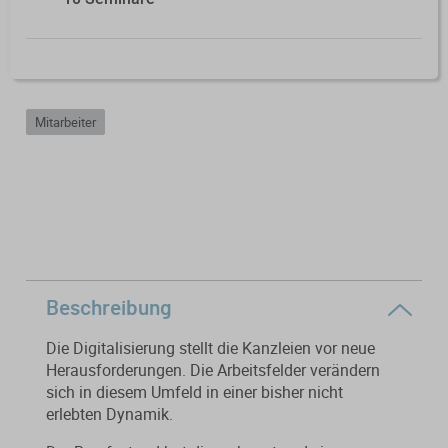
Verfahrensrecht / Abgabenordnung
Kanzleischulungen
Bücher / Broschüren
Buchführung / Bilanzierung
Didaktisch aufgebaute Online-Kurse
mit Schaubildern und Testfragen.
Digitale Anwendungen
Kanzleiorganisation
Mitarbeiter
Geldwäscheprävention
Digitale Tools zur Unterstützung von
Arbeitsvereinbarungen
Kanzlei und Mandanten.
KI-Nutzung
Mandatsvereinbarungen
Merkblatt-Datenbank
Datenschutz
Gebührenrecht
FormularPilot
IT-Sicherheit
Praxisvereinbarungen
Beschreibung
StBVV-Rechner
Berufsrecht
Beratungsfelder
Die Digitalisierung stellt die Kanzleien vor neue
Herausforderungen. Die Arbeitsfelder verändern
sich in diesem Umfeld in einer bisher nicht
Gemeinnützigkeit
Gebühren­berechnung leicht
erlebten Dynamik.
Fit für die Ausbildung
gemacht
Nachfolgeberatung