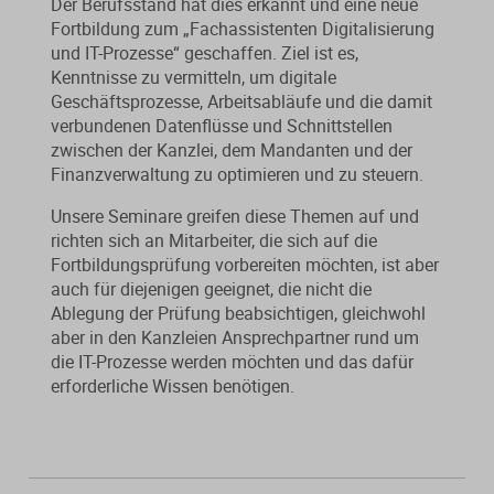
Der Berufsstand hat dies erkannt und eine neue
Von der Ausbildung bis zur
Der DWS StBVV-Rechner
Fortbildung zum „Fachassistenten Digitalisierung
Sanierungsberatung
erfolgreichen Prüfung – entdecken
unterstützt Sie bei der schnellen
und IT-Prozesse“ geschaffen. Ziel ist es,
Sie unsere Ausbildungsbegleitung
und korrekten
Kenntnisse zu vermitteln, um digitale
Wirtschaftsberatung
für Steuerfachangestellte.
Gebührenberechnung.
Geschäftsprozesse, Arbeitsabläufe und die damit
verbundenen Datenflüsse und Schnittstellen
Existenzgründung
zwischen der Kanzlei, dem Mandanten und der
Finanzverwaltung zu optimieren und zu steuern.
Alle Weiterbildungen
Alle Fachmedien
Unsere Seminare greifen diese Themen auf und
richten sich an Mitarbeiter, die sich auf die
Alle Produkte
Fortbildungsprüfung vorbereiten möchten, ist aber
auch für diejenigen geeignet, die nicht die
Erscheint in Kürze
Erscheint in Kürze
Ablegung der Prüfung beabsichtigen, gleichwohl
aber in den Kanzleien Ansprechpartner rund um
Themenpakete
die IT-Prozesse werden möchten und das dafür
Neuheiten
Neuheiten
erforderliche Wissen benötigen.
Aktuelles Programm