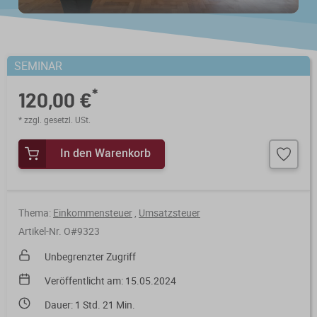
Steuerberatungsverträge
Seminar-Pakete
Einkommensteuererklärung
KONTAKT
Formulare
Ausbildungsbegleitung
Prüfungsvorbereitung
SEMINAR
Fahrtenbücher
Quer- und Wiedereinstieg
*
120,00 €
Steuern
* zzgl. gesetzl. USt.
Fachwissen
Webinare
Einkommensteuer
In den Warenkorb
Erbschaftsteuer / Schenkungsteuer
Fundierte Informationen und
Live-Onlineveranstaltungen mit
Fachinhalte rund um Steuerrecht und
Interaktion und nachträglichem
Gewerbesteuer
Kanzleipraxis.
Zugriff auf Aufzeichnungen.
Thema:
Einkommensteuer
,
Umsatzsteuer
Körperschaft- / Umwandlungsteuer
Artikel-Nr. O#9323
Merkblätter
Live-Termine
Unbegrenzter Zugriff
Lohnsteuer
Checklisten
Aufzeichnungen
Veröffentlicht am: 15.05.2024
Umsatzsteuer
Mandanten-Info
Dauer: 1 Std. 21 Min.