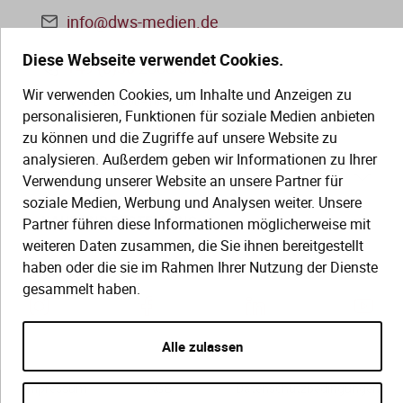
info@dws-medien.de
Diese Webseite verwendet Cookies.
+49 (0)30 2888 56-6
Wir verwenden Cookies, um Inhalte und Anzeigen zu
Mo.–Do. 08:00–16:00 Uhr
personalisieren, Funktionen für soziale Medien anbieten
Fr. 08:00–13:30 Uhr
zu können und die Zugriffe auf unsere Website zu
analysieren. Außerdem geben wir Informationen zu Ihrer
SERVICE
Verwendung unserer Website an unsere Partner für
soziale Medien, Werbung und Analysen weiter. Unsere
Hilfe (FAQ)
Partner führen diese Informationen möglicherweise mit
KAUF UND BESTELLUNG
weiteren Daten zusammen, die Sie ihnen bereitgestellt
Gesetze
haben oder die sie im Rahmen Ihrer Nutzung der Dienste
Versand und Lieferung
Kontakt
gesammelt haben.
Bestellung
Zahlungsarten
Alle zulassen
Impressum
AGB
Datenschutzbedingungen