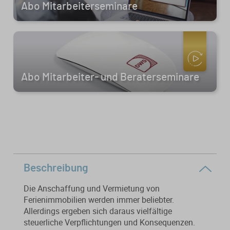
Abo Mitarbeiterseminare
Von der Ausbildung bis zur
Der DWS StBVV-Rechner
Sanierungsberatung
erfolgreichen Prüfung – entdecken
unterstützt Sie bei der schnellen
Sie unsere Ausbildungsbegleitung
und korrekten
Wirtschaftsberatung
für Steuerfachangestellte.
Gebührenberechnung.
Existenzgründung
Abo Mitarbeiter- und Beraterseminare
Alle Weiterbildungen
Alle Fachmedien
Alle Produkte
Erscheint in Kürze
Erscheint in Kürze
Themenpakete
Beschreibung
Neuheiten
Neuheiten
Die Anschaffung und Vermietung von
Aktuelles Programm
Ferienimmobilien werden immer beliebter.
Allerdings ergeben sich daraus vielfältige
steuerliche Verpflichtungen und Konsequenzen.