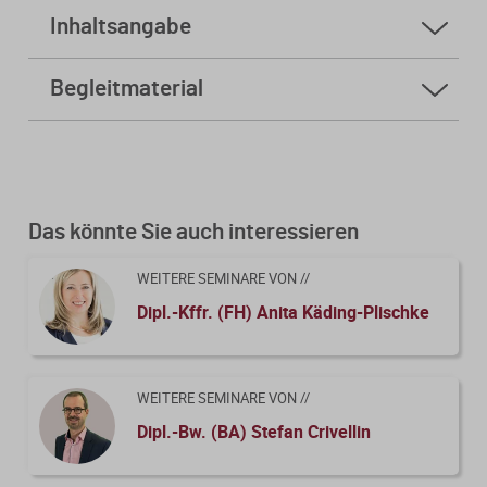
Inhaltsangabe
A. I. Neue Formulare für die
Begleitmaterial
Einkommensteuererklärung
Skript
A. II. Steuerfreie Vermietung
Folien
Kursfeedback geben
A. III. Verkauf
Das könnte Sie auch interessieren
B. I. „Normaler“ Unternehmer oder
Kleinunternehmer?
WEITERE SEMINARE VON //
B. II. Kauf einer Ferienwohnung
Dipl.-Kffr. (FH) Anita Käding-Plischke
B. III. Nutzung der Ferienwohnung
B. IV. Verkauf einer Ferienimmobilie
WEITERE SEMINARE VON //
C. Weiterführende Hinweise
Dipl.-Bw. (BA) Stefan Crivellin