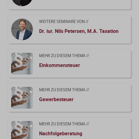
UmwStG; IV R 20/21)
3.6 Anwendung von § 3c EStG bei
Personengesellschaften (IV R 5/18)
WEITERE SEMINARE VON //
Dr. iur. Nils Petersen, M.A. Taxation
3.7 Anteilsveräußerungen, doppelstöckige
Personengesellschaften (IV R 40/22; anh. X R
22/25)
MEHR ZU DIESEM THEMA //
3.8 Forderungsverzicht von Gesellschaftern einer
Einkommensteuer
Personengesellschaft (IV R 28/20; IV R 28/22)
4.1 Übertragung von Vermögen auf gewerbliche
Personengesellschaften (Grundsätze,
MEHR ZU DIESEM THEMA //
insbesondere auch Kapitalkonten , modifizierte
Trennungstheorie)
Gewerbesteuer
4.2 Steuerbegünstigte Übertragung von
Beteiligungen an Personengesellschaften, wann
findet § 13a ErbStG Anwendung?
MEHR ZU DIESEM THEMA //
Nachfolgeberatung
4.3 Update zur Übertragung von Anteilen an