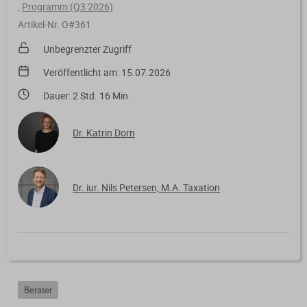
Verfahrensrecht / Abgabenordnung
,
Programm (Q3 2026)
Kanzleischulungen
Bücher / Broschüren
Artikel-Nr. O#361
Buchführung / Bilanzierung
Didaktisch aufgebaute Online-Kurse
Unbegrenzter Zugriff
mit Schaubildern und Testfragen.
Digitale Anwendungen
Veröffentlicht am: 15.07.2026
Kanzleiorganisation
Geldwäscheprävention
Dauer: 2 Std. 16 Min.
Digitale Tools zur Unterstützung von
Arbeitsvereinbarungen
Kanzlei und Mandanten.
KI-Nutzung
Dr. Katrin Dorn
Mandatsvereinbarungen
Merkblatt-Datenbank
Datenschutz
Gebührenrecht
FormularPilot
IT-Sicherheit
Dr. iur. Nils Petersen, M.A. Taxation
Praxisvereinbarungen
StBVV-Rechner
Berufsrecht
Beratungsfelder
Gemeinnützigkeit
Gebühren­berechnung leicht
Fit für die Ausbildung
gemacht
Berater
Nachfolgeberatung