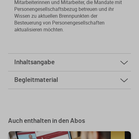
Mitarbeiterinnen und Mitarbeiter, die Mandate mit
Personengesellschaftsbezug betreuen und ihr
Wissen zu aktuellen Brennpunkten der
Besteuerung von Personengesellschaften
aktualisieren möchten.
Inhaltsangabe
1.1 Gesetzesänderungen im Zusammenhang mit
Begleitmaterial
d. MoPeG durch d.
Skript
Kreditzweitmarkförderungsgesetz
Folien
1.2 JStG 2024
Kursfeedback geben
2.1 Einkünftequalifikation (gewerbliche Tätigkeit,
Auch enthalten in den Abos
Abgrenzung zur Vermögensverwaltung,
gewerblicher Grundstückshandel, Grundsätze der
Infektion u. gewerblicher Prägung,