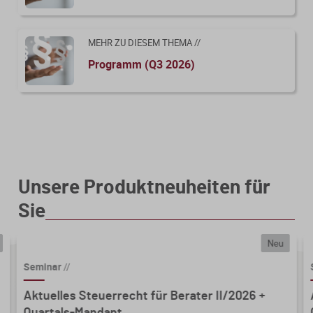
gewerblichen Personengesellschaften unter
Nießbrauchvorbehalt
MEHR ZU DIESEM THEMA //
4.4 Disquotale Einlagen und ihre
schenkungsteuerliche Folgen
Programm (Q3 2026)
5. Exkurs und Abgrenzung zu
vermögensverwaltenden Personengesellschaften
Unsere Produktneuheiten für
Sie
Neu
Seminar
//
Aktuelles Steuerrecht für Berater II/2026 +