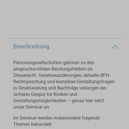
Von der Ausbildung bis zur
Der DWS StBVV-Rechner
Sanierungsberatung
erfolgreichen Prüfung – entdecken
unterstützt Sie bei der schnellen
Sie unsere Ausbildungsbegleitung
und korrekten
Wirtschaftsberatung
für Steuerfachangestellte.
Gebührenberechnung.
Existenzgründung
Beschreibung
Alle Weiterbildungen
Alle Fachmedien
Personengesellschaften gehören zu den
Alle Produkte
anspruchsvollsten Beratungsfeldern im
Steuerrecht. Gesetzesänderungen, aktuelle BFH-
Erscheint in Kürze
Erscheint in Kürze
Rechtsprechung und komplexe Gestaltungsfragen
in Strukturierung und Nachfolge verlangen ein
Themenpakete
sicheres Gespür für Risiken und
Neuheiten
Neuheiten
Gestaltungsmöglichkeiten – genau hier setzt
unser Seminar an.
Aktuelles Programm
Im Seminar werden insbesondere folgende
Themen behandelt: