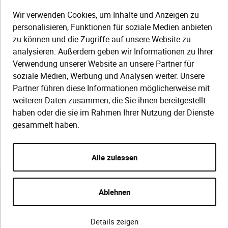
Wir verwenden Cookies, um Inhalte und Anzeigen zu
Mo.–Do. 08:00–16:00 Uhr
personalisieren, Funktionen für soziale Medien anbieten
Fr. 08:00–13:30 Uhr
zu können und die Zugriffe auf unsere Website zu
analysieren. Außerdem geben wir Informationen zu Ihrer
SERVICE
Verwendung unserer Website an unsere Partner für
soziale Medien, Werbung und Analysen weiter. Unsere
Hilfe (FAQ)
KAUF UND BESTELLUNG
Partner führen diese Informationen möglicherweise mit
weiteren Daten zusammen, die Sie ihnen bereitgestellt
Gesetze
Versand und Lieferung
haben oder die sie im Rahmen Ihrer Nutzung der Dienste
Kontakt
gesammelt haben.
Bestellung
Zahlungsarten
Alle zulassen
Impressum
AGB
Datenschutzbedingungen
Ablehnen
Details zeigen