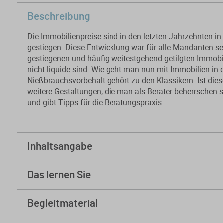
Beschreibung
Die Immobilienpreise sind in den letzten Jahrzehnten i
gestiegen. Diese Entwicklung war für alle Mandanten sehr
gestiegenen und häufig weitestgehend getilgten Immobil
nicht liquide sind. Wie geht man nun mit Immobilien i
Nießbrauchsvorbehalt gehört zu den Klassikern. Ist dies
weitere Gestaltungen, die man als Berater beherrschen 
und gibt Tipps für die Beratungspraxis.
Inhaltsangabe
1. Grundproblem
Das lernen Sie
2. Familienheim
Die Teilnehmer erhalten durch die Bearbeitung des Sem
Begleitmaterial
• wichtige Informationen zu den Besonderheiten der Er
3. Nießbrauchsvorbehalt und Alternativen
• Überblick über die Gestaltungsmittel Schenkung unt