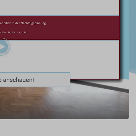
Play
Video
o anschauen!