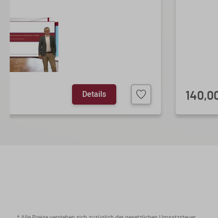
Details
140,0
* Alle Preise verstehen sich zuzüglich der gesetzlichen Umsatzsteuer.