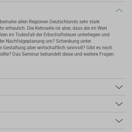
n beinahe allen Regionen Deutschlands sehr stark
 erfreulich. Die Kehrseite ist aber, dass die im Wert
ien im Todesfall der Erbschaftsteuer unterliegen und
n der Nachfolgeplanung um? Schenkung unter
e Gestaltung aber wirtschaftlich sinnvoll? Gibt es noch
sollte? Das Seminar behandelt diese und weitere Fragen
inars
bschaftsteuer für Familienheime,
er Nießbrauchsvorbehalt und Güterstandschaukel bei