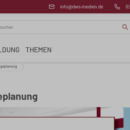
info@dws-medien.de
0
ILDUNG
THEMEN
olgeplanung
geplanung