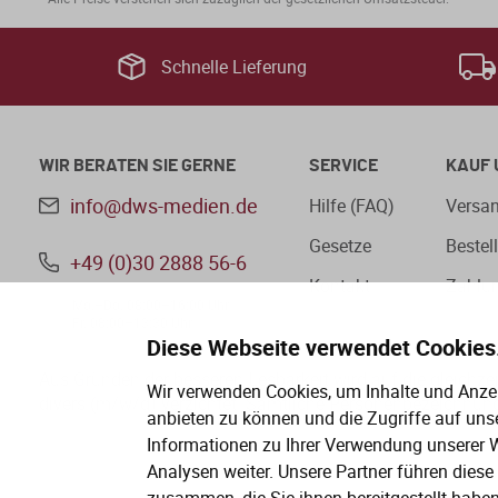
Schnelle Lieferung
WIR BERATEN SIE GERNE
SERVICE
KAUF 
info@dws-medien.de
Hilfe (FAQ)
Versan
Gesetze
Bestel
+49 (0)30 2888 56-6
Kontakt
Zahlu
Mo.–Do. 08:00–16:00 Uhr
Fr. 08:00–13:30 Uhr
Diese Webseite verwendet Cookies
Aus Gründen der besseren Lesbarkeit wird auf die gleichz
Wir verwenden Cookies, um Inhalte und Anzei
divers (m/w/d) verzichtet. Sämtliche Personenbezeichnung
anbieten zu können und die Zugriffe auf uns
Informationen zu Ihrer Verwendung unserer W
Analysen weiter. Unsere Partner führen dies