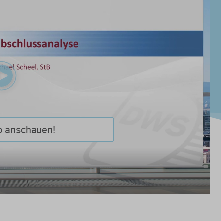
Play
Video
o anschauen!