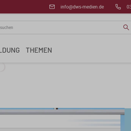
info@dws-medien.de
0
ILDUNG
THEMEN