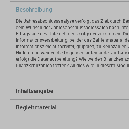
Beschreibung
Die Jahresabschlussanalyse verfolgt das Ziel, durch 
dem Wunsch der Jahresabschlussadressaten nach Inform
Ertragslage des Unternehmens entgegenzukommen. Die 
Informationsverarbeitung, bei der das Zahlenmaterial 
Informationsziele aufbereitet, gruppiert, zu Kennzahlen v
Hintergrund werden die folgenden aufeinander aufbaue
erfolgt die Datenaufbereitung? Wie werden Bilanzkennz
Bilanzkennzahlen treffen? All dies wird in diesem Modul
Inhaltsangabe
A. Einführung in die Bilanzanalyse
Begleitmaterial
A. I. Ziele und Aufgaben der Bilanzanalyse
Skript
Folien