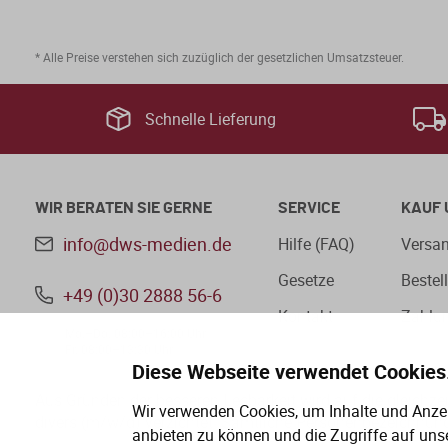
* Alle Preise verstehen sich zuzüglich der gesetzlichen Umsatzsteuer.
Schnelle Lieferung
WIR BERATEN SIE GERNE
SERVICE
KAUF 
info@dws-medien.de
Hilfe (FAQ)
Versan
Gesetze
Bestel
+49 (0)30 2888 56-6
Kontakt
Zahlu
Mo.–Do. 08:00–16:00 Uhr
Fr. 08:00–13:30 Uhr
Diese Webseite verwendet Cookies
Aus Gründen der besseren Lesbarkeit wird auf die gleichz
Wir verwenden Cookies, um Inhalte und Anzei
divers (m/w/d) verzichtet. Sämtliche Personenbezeichnung
anbieten zu können und die Zugriffe auf uns