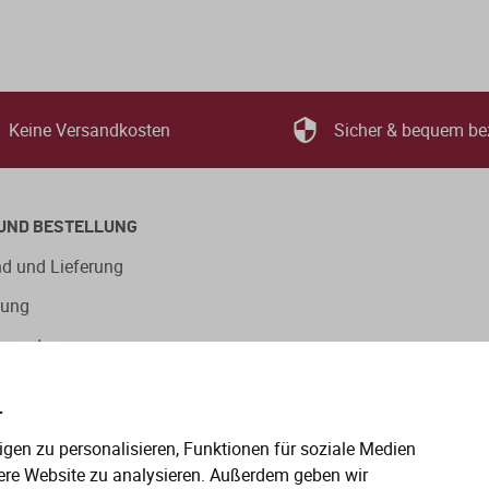
Keine Versandkosten
Sicher & bequem be
UND BESTELLUNG
d und Lieferung
lung
ngsarten
.
eitige Verwendung der Sprachformen männlich, weiblich und
gen zu personalisieren, Funktionen für soziale Medien
en gelten gleichermaßen für alle Geschlechter.
ere Website zu analysieren. Außerdem geben wir