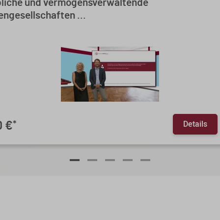
liche und vermögensverwaltende
ngesellschaften ...
Details
0 €
*