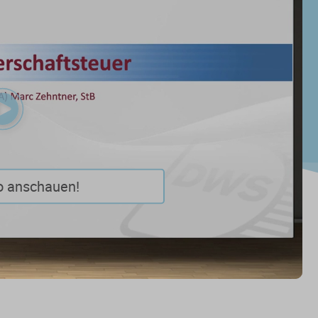
Play
Video
o anschauen!