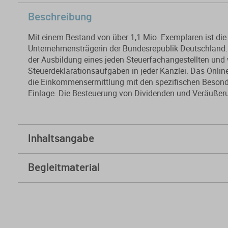
Beschreibung
Mit einem Bestand von über 1,1 Mio. Exemplaren ist die
Unternehmensträgerin der Bundesrepublik Deutschland. D
der Ausbildung eines jeden Steuerfachangestellten und 
Steuerdeklarationsaufgaben in jeder Kanzlei. Das Online
die Einkommensermittlung mit den spezifischen Besonde
Einlage. Die Besteuerung von Dividenden und Veräußer
Inhaltsangabe
Körperschaftsteuer (3. Ausbildungsjahr)
Begleitmaterial
Skript
Folien
Kursfeedback geben