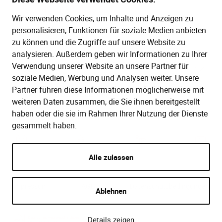
+49 (0)30 2888 56-6
Wir verwenden Cookies, um Inhalte und Anzeigen zu
Mo.–Do. 08:00–16:00 Uhr
personalisieren, Funktionen für soziale Medien anbieten
Fr. 08:00–13:30 Uhr
zu können und die Zugriffe auf unsere Website zu
analysieren. Außerdem geben wir Informationen zu Ihrer
Verwendung unserer Website an unsere Partner für
SERVICE
soziale Medien, Werbung und Analysen weiter. Unsere
Partner führen diese Informationen möglicherweise mit
Hilfe (FAQ)
KAUF UND BESTELLUNG
weiteren Daten zusammen, die Sie ihnen bereitgestellt
Gesetze
haben oder die sie im Rahmen Ihrer Nutzung der Dienste
Versand und Lieferung
gesammelt haben.
Kontakt
Bestellung
Kontakt
Zahlungsarten
Alle zulassen
Impressum
AGB
Datenschutzbedingungen
Ablehnen
Details zeigen