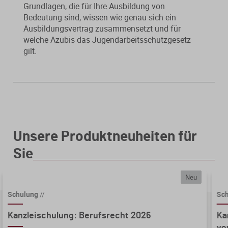
Grundlagen, die für Ihre Ausbildung von
Von der Ausbildung bis zur
Der DWS StBVV-Rechner
Bedeutung sind, wissen wie genau sich ein
Nachfolgeberatung
erfolgreichen Prüfung – entdecken
unterstützt Sie bei der schnellen
Ausbildungsvertrag zusammensetzt und für
Sie unsere Ausbildungsbegleitung
und korrekten
welche Azubis das Jugendarbeitsschutzgesetz
Sanierungsberatung
für Steuerfachangestellte.
Gebührenberechnung.
gilt.
Wirtschaftsberatung
Existenzgründung
Alle Weiterbildungen
Alle Fachmedien
Unsere Produktneuheiten für
Erscheint in Kürze
Erscheint in Kürze
Alle Produkte
Sie
Neuheiten
Neuheiten
Neu
Themenpakete
Schulung
//
Sc
Kanzleischulung: Berufsrecht 2026
Ka
Aktuelles Programm
vo