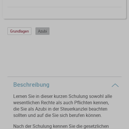
Verfahrensrecht / Abgabenordnung
Kanzleischulungen
Bücher / Broschüren
Buchführung / Bilanzierung
Didaktisch aufgebaute Online-Kurse
mit Schaubildern und Testfragen.
Digitale Anwendungen
Kanzleiorganisation
Grundlagen
Azubi
Geldwäscheprävention
Digitale Tools zur Unterstützung von
Auftragsbedingungen
Kanzlei und Mandanten.
KI-Nutzung
Arbeitsvereinbarungen
Merkblatt-Datenbank
Datenschutz
Mandatsvereinbarungen
FormularPilot
IT-Sicherheit
Gebührenrecht
Beschreibung
StBVV-Rechner
Berufsrecht
Lernen Sie in dieser kurzen Schulung sowohl alle
Praxisvereinbarungen
wesentlichen Rechte als auch Pflichten kennen,
die Sie als Azubi in der Steuerkanzlei beachten
Beratungsfelder
sollten und auf die Sie sich berufen können.
Gebühren­berechnung leicht
Fit für die Ausbildung
gemacht
Nach der Schulung kennen Sie die gesetzlichen
Gemeinnützigkeit