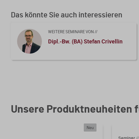
D. Option zur Steuerpflicht
Kursfeedback geben
Das könnte Sie auch interessieren
E. Mögliche Folgewirkung: Vorsteuerberichtigung?
F. Empfehlung zum Vorgehen bei Grundstücksverkäufe
WEITERE SEMINARE VON //
Dipl.-Bw. (BA) Stefan Crivellin
Unsere Produktneuheiten f
Neu
Seminar
//