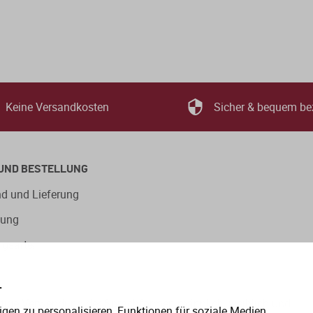
Keine Versandkosten
Sicher & bequem be
UND BESTELLUNG
d und Lieferung
lung
ngsarten
.
eitige Verwendung der Sprachformen männlich, weiblich und
gen zu personalisieren, Funktionen für soziale Medien