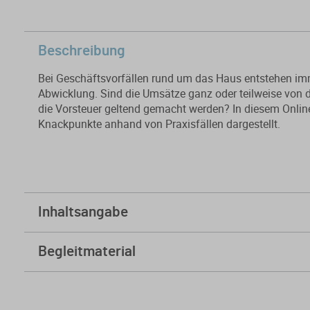
Beschreibung
Bei Geschäftsvorfällen rund um das Haus entstehen imm
Abwicklung. Sind die Umsätze ganz oder teilweise von 
die Vorsteuer geltend gemacht werden? In diesem Onli
Knackpunkte anhand von Praxisfällen dargestellt.
Inhaltsangabe
A. Abgrenzung zu den Ertragsteuern und Vorbemerkung
Begleitmaterial
B. Kauf von Immobilien – Vorsteuerabzug
Skript
C. Umsatzsteuer beim Verkauf von Immobilien?
Folien
dws_anlage1_9304.pdf