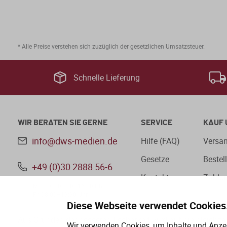
* Alle Preise verstehen sich zuzüglich der gesetzlichen Umsatzsteuer.
Schnelle Lieferung
WIR BERATEN SIE GERNE
SERVICE
KAUF 
info@dws-medien.de
Hilfe (FAQ)
Versan
Gesetze
Bestel
+49 (0)30 2888 56-6
Kontakt
Zahlu
Mo.–Do. 08:00–16:00 Uhr
Fr. 08:00–13:30 Uhr
Diese Webseite verwendet Cookies
Aus Gründen der besseren Lesbarkeit wird auf die gleichz
Wir verwenden Cookies, um Inhalte und Anzei