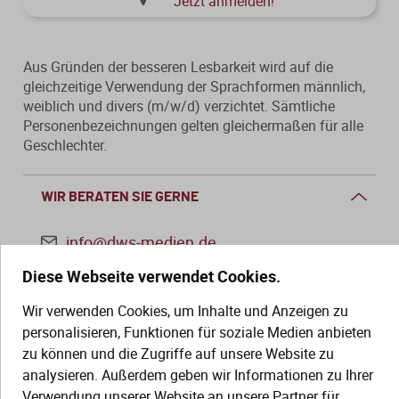
Jetzt anmelden!
Aus Gründen der besseren Lesbarkeit wird auf die
gleichzeitige Verwendung der Sprachformen männlich,
weiblich und divers (m/w/d) verzichtet. Sämtliche
Personenbezeichnungen gelten gleichermaßen für alle
Geschlechter.
WIR BERATEN SIE GERNE
info@dws-medien.de
Diese Webseite verwendet Cookies.
+49 (0)30 2888 56-6
Wir verwenden Cookies, um Inhalte und Anzeigen zu
Mo.–Do. 08:00–16:00 Uhr
personalisieren, Funktionen für soziale Medien anbieten
Fr. 08:00–13:30 Uhr
zu können und die Zugriffe auf unsere Website zu
analysieren. Außerdem geben wir Informationen zu Ihrer
Verwendung unserer Website an unsere Partner für
SERVICE