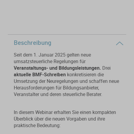
Von der Ausbildung bis zur
Der DWS StBVV-Rechner
Sanierungsberatung
erfolgreichen Prüfung – entdecken
unterstützt Sie bei der schnellen
Sie unsere Ausbildungsbegleitung
und korrekten
Wirtschaftsberatung
für Steuerfachangestellte.
Gebührenberechnung.
Existenzgründung
Beschreibung
Seit dem 1. Januar 2025 gelten neue
Alle Weiterbildungen
Alle Fachmedien
umsatzsteuerliche Regelungen für
Veranstaltungs- und Bildungsleistungen.
Drei
Alle Produkte
aktuelle BMF-Schreiben
konkretisieren die
Erscheint in Kürze
Erscheint in Kürze
Umsetzung der Neuregelungen und schaffen neue
Herausforderungen für Bildungsanbieter,
Themenpakete
Veranstalter und deren steuerliche Berater.
Neuheiten
Neuheiten
In diesem Webinar erhalten Sie einen kompakten
Aktuelles Programm
Überblick über die neuen Vorgaben und ihre
praktische Bedeutung: