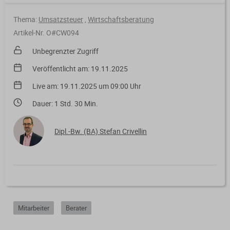
Verfahrensrecht / Abgabenordnung
Kanzleischulungen
Bücher / Broschüren
Thema:
Umsatzsteuer
,
Wirtschaftsberatung
Buchführung / Bilanzierung
Didaktisch aufgebaute Online-Kurse
Artikel-Nr. O#CW094
mit Schaubildern und Testfragen.
Digitale Anwendungen
Unbegrenzter Zugriff
Kanzleiorganisation
Veröffentlicht am: 19.11.2025
Geldwäscheprävention
Digitale Tools zur Unterstützung von
Arbeitsvereinbarungen
Live am: 19.11.2025 um 09:00 Uhr
Kanzlei und Mandanten.
KI-Nutzung
Dauer: 1 Std. 30 Min.
Mandatsvereinbarungen
Merkblatt-Datenbank
Datenschutz
Gebührenrecht
Dipl.-Bw. (BA) Stefan Crivellin
FormularPilot
IT-Sicherheit
Praxisvereinbarungen
StBVV-Rechner
Berufsrecht
Beratungsfelder
Gemeinnützigkeit
Gebühren­berechnung leicht
Mitarbeiter
Berater
Fit für die Ausbildung
gemacht
Nachfolgeberatung