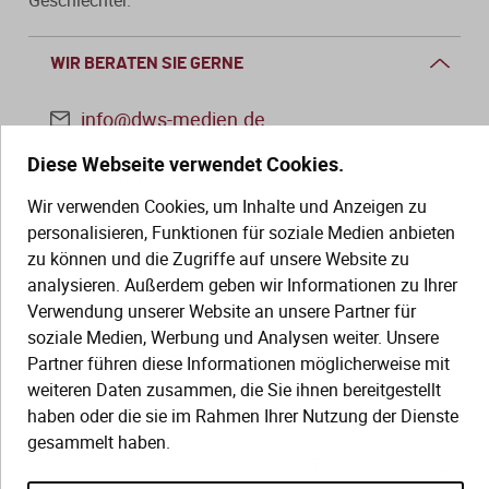
WIR BERATEN SIE GERNE
info@dws-medien.de
Diese Webseite verwendet Cookies.
+49 (0)30 2888 56-6
Wir verwenden Cookies, um Inhalte und Anzeigen zu
Mo.–Do. 08:00–16:00 Uhr
personalisieren, Funktionen für soziale Medien anbieten
Fr. 08:00–13:30 Uhr
zu können und die Zugriffe auf unsere Website zu
analysieren. Außerdem geben wir Informationen zu Ihrer
SERVICE
Verwendung unserer Website an unsere Partner für
soziale Medien, Werbung und Analysen weiter. Unsere
Hilfe (FAQ)
Partner führen diese Informationen möglicherweise mit
KAUF UND BESTELLUNG
weiteren Daten zusammen, die Sie ihnen bereitgestellt
Gesetze
haben oder die sie im Rahmen Ihrer Nutzung der Dienste
Versand und Lieferung
Kontakt
gesammelt haben.
Bestellung