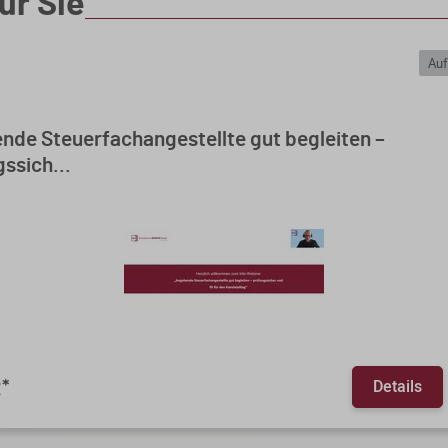
ür Sie
Auf
nde Steuerfachangestellte gut begleiten –
ssich...
Details
€
*