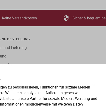
Keine Versandkosten
Sicher & bequem be
UND BESTELLUNG
d und Lieferung
lung
ngsarten
.
eitige Verwendung der Sprachformen männlich, weiblich und
gen zu personalisieren, Funktionen für soziale Medien
en gelten gleichermaßen für alle Geschlechter.
ere Website zu analysieren. Außerdem geben wir
ebsite an unsere Partner für soziale Medien, Werbung und
e Informationen möglicherweise mit weiteren Daten