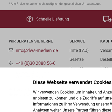
* Alle Preise verstehen sich zuzüglich der gesetzlichen Umsatzsteuer.
Schnelle Lieferung
WIR BERATEN SIE GERNE
SERVICE
KAUF 
info@dws-medien.de
Hilfe (FAQ)
Versan
Gesetze
Bestel
+49 (0)30 2888 56-6
Kontakt
Zahlu
Mo.–Do. 08:00–16:00 Uhr
Fr. 08:00–13:30 Uhr
Diese Webseite verwendet Cookies
Aus Gründen der besseren Lesbarkeit wird auf die gleichz
Wir verwenden Cookies, um Inhalte und Anzei
divers (m/w/d) verzichtet. Sämtliche Personenbezeichnung
anbieten zu können und die Zugriffe auf uns
Informationen zu Ihrer Verwendung unserer W
Analysen weiter. Unsere Partner führen dies