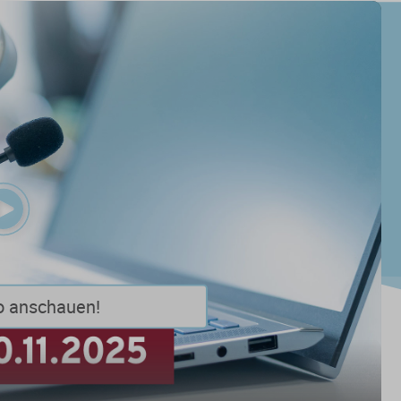
Play
Video
o anschauen!