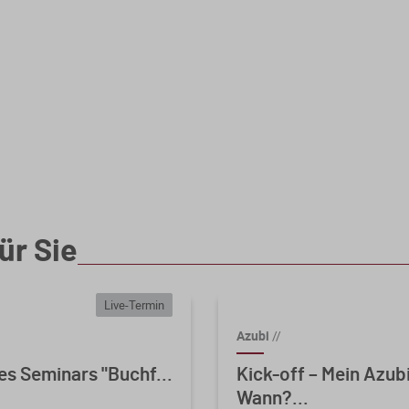
ür Sie
Live-Termin
Azubi
//
es Seminars "Buchf...
Kick-off – Mein Azu
Wann?...