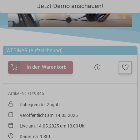
Jetzt Demo anschauen!
Steuerberatungsverträge
Seminar-Pakete
Einkommensteuererklärung
KONTAKT
Formulare
Ausbildungsbegleitung
Prüfungsvorbereitung
Fahrtenbücher
Quer- und Wiedereinstieg
Steuern
WEBINAR (Aufzeichnung)
Fachwissen
Webinare
Einkommensteuer
In den Warenkorb
Erbschaftsteuer / Schenkungsteuer
Fundierte Informationen und
Live-Onlineveranstaltungen mit
Fachinhalte rund um Steuerrecht und
Interaktion und nachträglichem
Gewerbesteuer
Kanzleipraxis.
Zugriff auf Aufzeichnungen.
Artikel-Nr. O#9846
Körperschaft- / Umwandlungsteuer
Unbegrenzter Zugriff
Merkblätter
Live-Termine
Lohnsteuer
Veröffentlicht am: 14.05.2025
Checklisten
Aufzeichnungen
Live am: 14.05.2025 um 13:00 Uhr
Umsatzsteuer
Mandanten-Info
Dauer: ca. 1 Std.