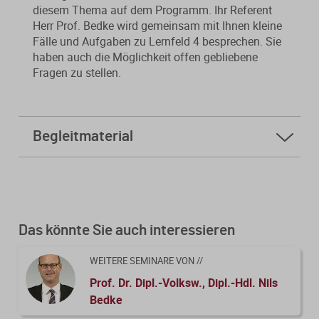
diesem Thema auf dem Programm. Ihr Referent
Von der Ausbildung bis zur
Der DWS StBVV-Rechner
Herr Prof. Bedke wird gemeinsam mit Ihnen kleine
Sanierungsberatung
erfolgreichen Prüfung – entdecken
unterstützt Sie bei der schnellen
Fälle und Aufgaben zu Lernfeld 4 besprechen. Sie
Sie unsere Ausbildungsbegleitung
und korrekten
haben auch die Möglichkeit offen gebliebene
Wirtschaftsberatung
für Steuerfachangestellte.
Gebührenberechnung.
Fragen zu stellen.
Existenzgründung
Begleitmaterial
Alle Weiterbildungen
Alle Fachmedien
Folien
Alle Produkte
Kursfeedback geben
Erscheint in Kürze
Erscheint in Kürze
Themenpakete
Das könnte Sie auch interessieren
Neuheiten
Neuheiten
WEITERE SEMINARE VON //
Aktuelles Programm
Prof. Dr. Dipl.-Volksw., Dipl.-Hdl. Nils
Bedke