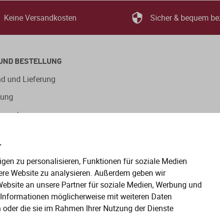
Keine Versandkosten
Sicher & bequem be
UND BESTELLUNG
d und Lieferung
lung
ngsarten
.
eitige Verwendung der Sprachformen männlich, weiblich und
gen zu personalisieren, Funktionen für soziale Medien
en gelten gleichermaßen für alle Geschlechter.
ere Website zu analysieren. Außerdem geben wir
ebsite an unsere Partner für soziale Medien, Werbung und
e Informationen möglicherweise mit weiteren Daten
n oder die sie im Rahmen Ihrer Nutzung der Dienste