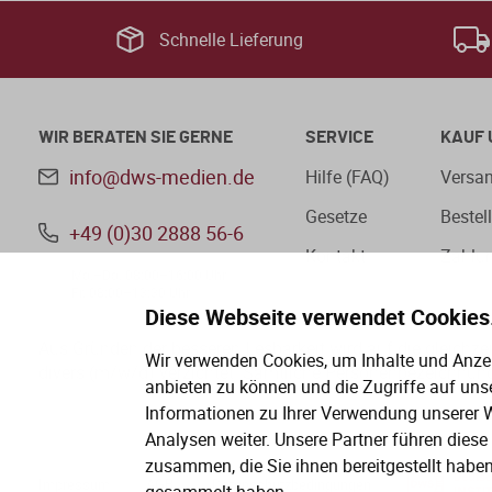
Schnelle Lieferung
WIR BERATEN SIE GERNE
SERVICE
KAUF 
info@dws-medien.de
Hilfe (FAQ)
Versan
Gesetze
Bestel
+49 (0)30 2888 56-6
Kontakt
Zahlu
Mo.–Do. 08:00–16:00 Uhr
Fr. 08:00–13:30 Uhr
Diese Webseite verwendet Cookies
Aus Gründen der besseren Lesbarkeit wird auf die gleichz
Wir verwenden Cookies, um Inhalte und Anzei
divers (m/w/d) verzichtet. Sämtliche Personenbezeichnung
anbieten zu können und die Zugriffe auf uns
Informationen zu Ihrer Verwendung unserer W
Analysen weiter. Unsere Partner führen dies
zusammen, die Sie ihnen bereitgestellt habe
Impressum
AGB
Datenschutzbedingungen