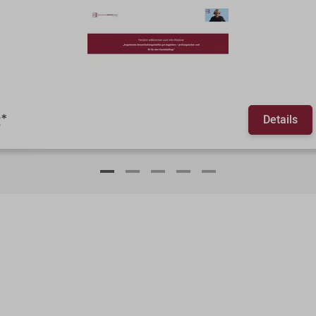
Details
€
*