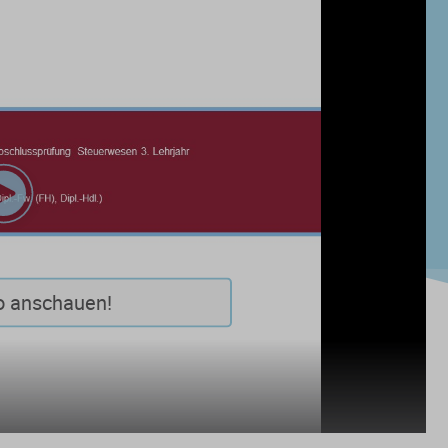
Play
Video
o anschauen!