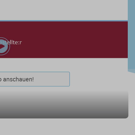
Play
Video
o anschauen!