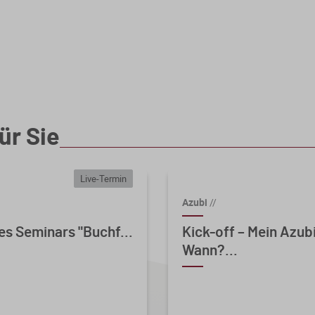
ür Sie
Live-Termin
Azubi
//
es Seminars "Buchf...
Kick-off – Mein Azu
Wann?...