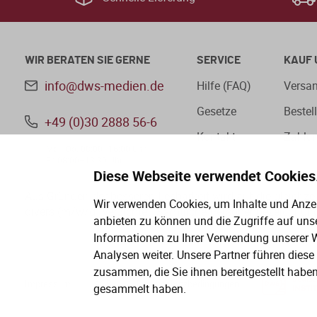
WIR BERATEN SIE GERNE
SERVICE
KAUF 
info@dws-medien.de
Hilfe (FAQ)
Versan
Gesetze
Bestel
+49 (0)30 2888 56-6
Kontakt
Zahlu
Mo.–Do. 08:00–16:00 Uhr
Fr. 08:00–13:30 Uhr
Diese Webseite verwendet Cookies
Aus Gründen der besseren Lesbarkeit wird auf die gleichz
Wir verwenden Cookies, um Inhalte und Anzei
divers (m/w/d) verzichtet. Sämtliche Personenbezeichnung
anbieten zu können und die Zugriffe auf uns
Informationen zu Ihrer Verwendung unserer W
Analysen weiter. Unsere Partner führen dies
zusammen, die Sie ihnen bereitgestellt habe
Impressum
AGB
Datenschutzbedingungen
gesammelt haben.