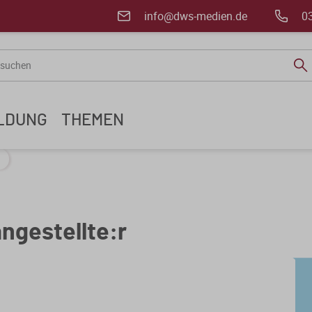
info@dws-medien.de
0
ILDUNG
THEMEN
ngestellte:r