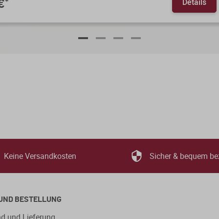
Details
€
*
Keine Versandkosten
Sicher & bequem be
UND BESTELLUNG
d und Lieferung