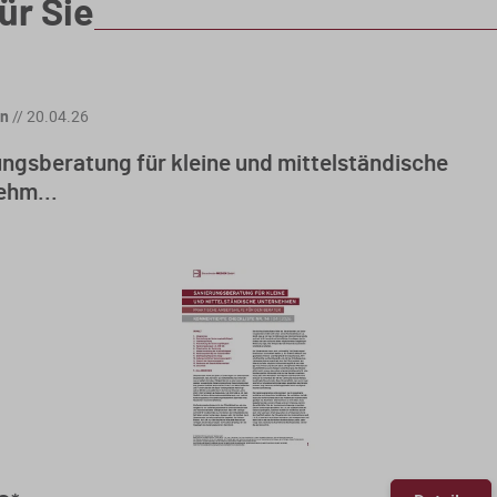
ür Sie
en
//
20.04.26
ngsberatung für kleine und mittelständische
ehm...