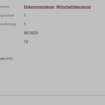
Einkommensteuer
,
Wirtschaftsberatung
eiche:
1
gseinheit:
1
stellmenge:
05/2025
12
robe
(PDF)