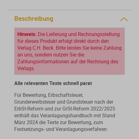
Von der Ausbildung bis zur
Der DWS StBVV-Rechner
Sanierungsberatung
erfolgreichen Prüfung – entdecken
unterstützt Sie bei der schnellen
Beschreibung
Sie unsere Ausbildungsbegleitung
und korrekten
Wirtschaftsberatung
für Steuerfachangestellte.
Gebührenberechnung.
Hinweis:
Die Lieferung und Rechnungsstellung
Existenzgründung
für dieses Produkt erfolgt direkt durch den
Verlag C.H. Beck. Bitte leisten Sie keine Zahlung
an uns, sondern nutzen Sie die
Alle Weiterbildungen
Alle Fachmedien
Zahlungsinformationen auf der Rechnung des
Verlags.
Alle Produkte
Alle relevanten Texte schnell parat
Erscheint in Kürze
Erscheint in Kürze
Für Bewertung, Erbschaftsteuer,
Themenpakete
Grunderwerbsteuer und Grundsteuer nach der
Neuheiten
Neuheiten
ErbSt-Reform und zur GrSt-Reform 2022/2025
enthält das Veranlagungshandbuch mit Stand
Aktuelles Programm
März 2024 die Texte zur Bewertung, zum
Festsetzungs- und Veranlagungsverfahren: