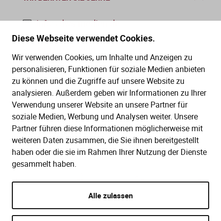
info@dws-medien.de
Diese Webseite verwendet Cookies.
+49 (0)30 2888 56-6
Wir verwenden Cookies, um Inhalte und Anzeigen zu
Mo.–Do. 08:00–16:00 Uhr
personalisieren, Funktionen für soziale Medien anbieten
Fr. 08:00–13:30 Uhr
zu können und die Zugriffe auf unsere Website zu
analysieren. Außerdem geben wir Informationen zu Ihrer
Verwendung unserer Website an unsere Partner für
SERVICE
soziale Medien, Werbung und Analysen weiter. Unsere
Partner führen diese Informationen möglicherweise mit
Hilfe (FAQ)
KAUF UND BESTELLUNG
weiteren Daten zusammen, die Sie ihnen bereitgestellt
Gesetze
haben oder die sie im Rahmen Ihrer Nutzung der Dienste
Versand und Lieferung
gesammelt haben.
Kontakt
Bestellung
Zahlungsarten
Alle zulassen