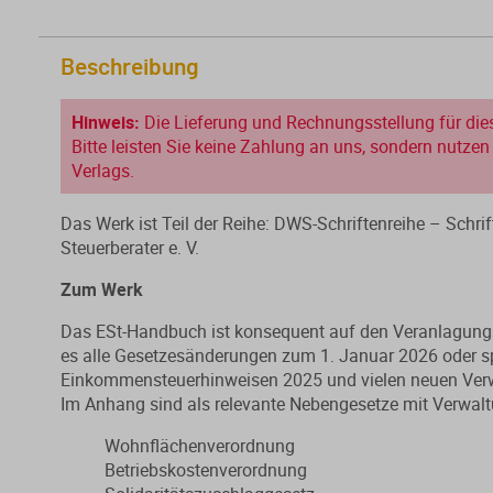
Beschreibung
Hinweis:
Die Lieferung und Rechnungsstellung für dies
Bitte leisten Sie keine Zahlung an uns, sondern nutz
Verlags.
Das Werk ist Teil der Reihe: DWS-Schriftenreihe – Schri
Steuerberater e. V.
Zum Werk
Das ESt-Handbuch ist konsequent auf den Veranlagungs
es alle Gesetzesänderungen zum 1. Januar 2026 oder sp
Einkommensteuerhinweisen 2025 und vielen neuen Ver
Im Anhang sind als relevante Nebengesetze mit Verwa
Wohnflächenverordnung
Betriebskostenverordnung