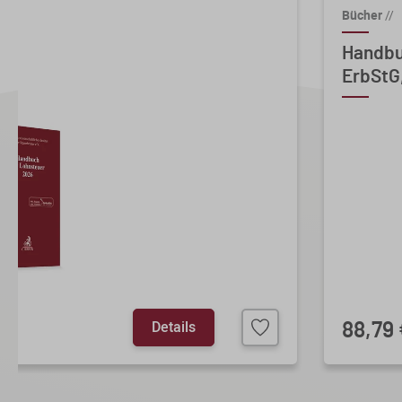
Bücher
//
26
Handbu
ErbStG,
Details
88,79