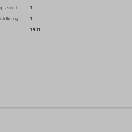
1
gseinheit:
1
stellmenge:
1901