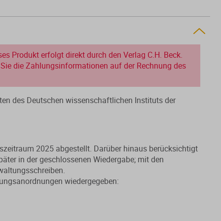
es Produkt erfolgt direkt durch den Verlag C.H. Beck.
en Sie die Zahlungsinformationen auf der Rechnung des
ften des Deutschen wissenschaftlichen Instituts der
zeitraum 2025 abgestellt. Darüber hinaus berücksichtigt
äter in der geschlossenen Wiedergabe; mit den
waltungsschreiben.
ltungsanordnungen wiedergegeben: