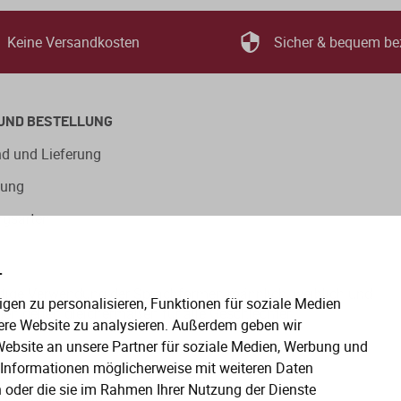
Keine Versandkosten
Sicher & bequem be
UND BESTELLUNG
d und Lieferung
lung
ngsarten
.
eitige Verwendung der Sprachformen männlich, weiblich und
gen zu personalisieren, Funktionen für soziale Medien
en gelten gleichermaßen für alle Geschlechter.
ere Website zu analysieren. Außerdem geben wir
ebsite an unsere Partner für soziale Medien, Werbung und
e Informationen möglicherweise mit weiteren Daten
n oder die sie im Rahmen Ihrer Nutzung der Dienste