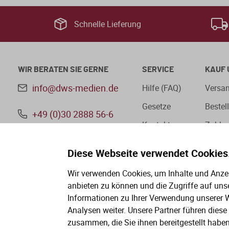
Schnelle Lieferung
WIR BERATEN SIE GERNE
SERVICE
KAUF 
info@dws-medien.de
Hilfe (FAQ)
Versan
Gesetze
Bestel
+49 (0)30 2888 56-6
Kontakt
Zahlu
Mo.–Do. 08:00–16:00 Uhr
Fr. 08:00–13:30 Uhr
Diese Webseite verwendet Cookies
Aus Gründen der besseren Lesbarkeit wird auf die gleichz
Wir verwenden Cookies, um Inhalte und Anzei
divers (m/w/d) verzichtet. Sämtliche Personenbezeichnung
anbieten zu können und die Zugriffe auf uns
Informationen zu Ihrer Verwendung unserer W
Analysen weiter. Unsere Partner führen dies
zusammen, die Sie ihnen bereitgestellt habe