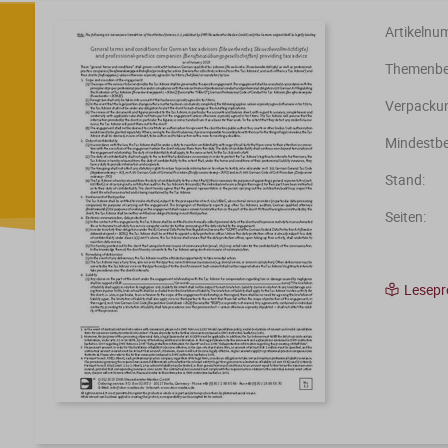
Artikelnu
Themenber
Verpackun
Mindestbe
Stand:
Seiten:
Lesep