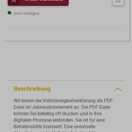
Von der Ausbildung bis zur
Der DWS StBVV-Rechner
Sanierungsberatung
erfolgreichen Prüfung – entdecken
unterstützt Sie bei der schnellen
Sofort verfügbar
Sie unsere Ausbildungsbegleitung
und korrekten
Wirtschaftsberatung
für Steuerfachangestellte.
Gebührenberechnung.
Existenzgründung
Alle Weiterbildungen
Alle Fachmedien
Alle Produkte
Erscheint in Kürze
Erscheint in Kürze
Beschreibung
Themenpakete
Wir bieten die Vollständigkeitserklärung als PDF-
Neuheiten
Neuheiten
Datei im Jahresabonnement an. Die PDF-Datei
Aktuelles Programm
können Sie beliebig oft drucken und in Ihre
digitalen Prozesse einbinden. Sie ist für eine
Betriebsstätte lizensiert. Eine eventuelle