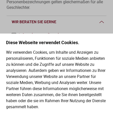
Personenbezeichnungen gelten gleichermaßen für alle
Geschlechter.
WIR BERATEN SIE GERNE
info@dws-medien.de
Diese Webseite verwendet Cookies.
+49 (0)30 2888 56-6
Wir verwenden Cookies, um Inhalte und Anzeigen zu
Mo.–Do. 08:00–16:00 Uhr
personalisieren, Funktionen für soziale Medien anbieten
Fr. 08:00–13:30 Uhr
zu können und die Zugriffe auf unsere Website zu
analysieren. Außerdem geben wir Informationen zu Ihrer
Verwendung unserer Website an unsere Partner für
SERVICE
soziale Medien, Werbung und Analysen weiter. Unsere
Partner führen diese Informationen möglicherweise mit
Hilfe (FAQ)
KAUF UND BESTELLUNG
weiteren Daten zusammen, die Sie ihnen bereitgestellt
Gesetze
haben oder die sie im Rahmen Ihrer Nutzung der Dienste
Versand und Lieferung
gesammelt haben.
Kontakt
Bestellung