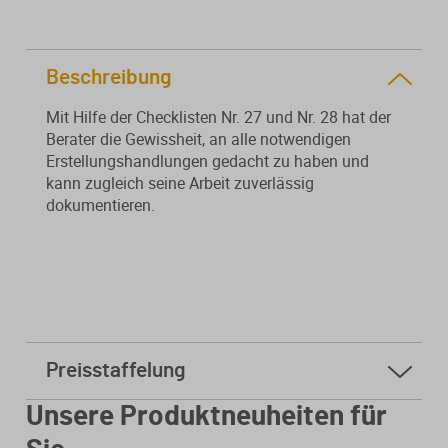
Von der Ausbildung bis zur
Der DWS StBVV-Rechner
Sanierungsberatung
erfolgreichen Prüfung – entdecken
unterstützt Sie bei der schnellen
Sie unsere Ausbildungsbegleitung
und korrekten
Beschreibung
Wirtschaftsberatung
für Steuerfachangestellte.
Gebührenberechnung.
Mit Hilfe der Checklisten Nr. 27 und Nr. 28 hat der
Existenzgründung
Berater die Gewissheit, an alle notwendigen
Erstellungshandlungen gedacht zu haben und
kann zugleich seine Arbeit zuverlässig
Alle Weiterbildungen
Alle Fachmedien
dokumentieren.
Alle Produkte
Erscheint in Kürze
Erscheint in Kürze
Themenpakete
Neuheiten
Neuheiten
Preisstaffelung
Aktuelles Programm
ab
5 Stk.
4,40 € * sparen Sie 0%
Unsere Produktneuheiten für
ab
10 Stk.
3,70 € * sparen Sie 16%