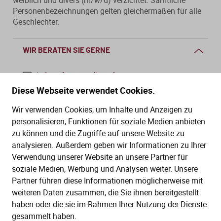
weiblich und divers (m/w/d) verzichtet. Sämtliche
Personenbezeichnungen gelten gleichermaßen für alle
Geschlechter.
WIR BERATEN SIE GERNE
info@dws-medien.de
Diese Webseite verwendet Cookies.
+49 (0)30 2888 56-6
Wir verwenden Cookies, um Inhalte und Anzeigen zu
Mo.–Do. 08:00–16:00 Uhr
personalisieren, Funktionen für soziale Medien anbieten
Fr. 08:00–13:30 Uhr
zu können und die Zugriffe auf unsere Website zu
analysieren. Außerdem geben wir Informationen zu Ihrer
Verwendung unserer Website an unsere Partner für
SERVICE
soziale Medien, Werbung und Analysen weiter. Unsere
Partner führen diese Informationen möglicherweise mit
Hilfe (FAQ)
KAUF UND BESTELLUNG
weiteren Daten zusammen, die Sie ihnen bereitgestellt
Gesetze
haben oder die sie im Rahmen Ihrer Nutzung der Dienste
Versand und Lieferung
gesammelt haben.