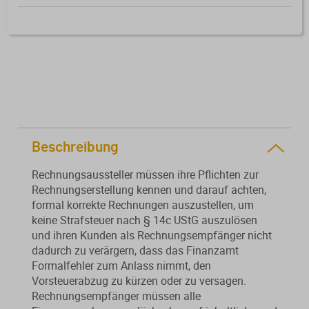
Von der Ausbildung bis zur
Der DWS StBVV-Rechner
Sanierungsberatung
erfolgreichen Prüfung – entdecken
unterstützt Sie bei der schnellen
Sie unsere Ausbildungsbegleitung
und korrekten
Wirtschaftsberatung
für Steuerfachangestellte.
Gebührenberechnung.
Existenzgründung
Alle Weiterbildungen
Alle Fachmedien
Beschreibung
Alle Produkte
Rechnungsaussteller müssen ihre Pflichten zur
Erscheint in Kürze
Erscheint in Kürze
Rechnungserstellung kennen und darauf achten,
formal korrekte Rechnungen auszustellen, um
Themenpakete
keine Strafsteuer nach § 14c UStG auszulösen
und ihren Kunden als Rechnungsempfänger nicht
Neuheiten
Neuheiten
dadurch zu verärgern, dass das Finanzamt
Aktuelles Programm
Formalfehler zum Anlass nimmt, den
Vorsteuerabzug zu kürzen oder zu versagen.
Rechnungsempfänger müssen alle