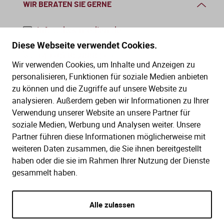
WIR BERATEN SIE GERNE
info@dws-medien.de
Diese Webseite verwendet Cookies.
+49 (0)30 2888 56-6
Wir verwenden Cookies, um Inhalte und Anzeigen zu
Mo.–Do. 08:00–16:00 Uhr
personalisieren, Funktionen für soziale Medien anbieten
Fr. 08:00–13:30 Uhr
zu können und die Zugriffe auf unsere Website zu
analysieren. Außerdem geben wir Informationen zu Ihrer
Verwendung unserer Website an unsere Partner für
SERVICE
soziale Medien, Werbung und Analysen weiter. Unsere
Partner führen diese Informationen möglicherweise mit
Hilfe (FAQ)
KAUF UND BESTELLUNG
weiteren Daten zusammen, die Sie ihnen bereitgestellt
Gesetze
haben oder die sie im Rahmen Ihrer Nutzung der Dienste
Versand und Lieferung
gesammelt haben.
Kontakt
Bestellung
Zahlungsarten
Alle zulassen