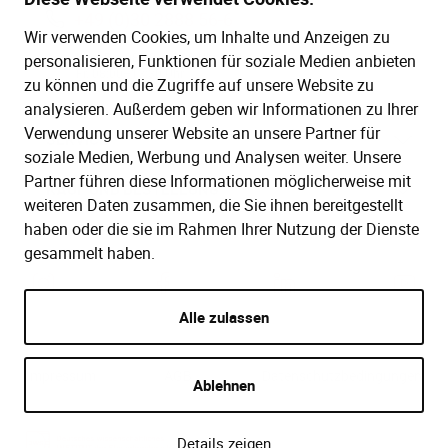
+49 (0)30 2888 56-6
Wir verwenden Cookies, um Inhalte und Anzeigen zu
Mo.–Do. 08:00–16:00 Uhr
personalisieren, Funktionen für soziale Medien anbieten
Fr. 08:00–13:30 Uhr
zu können und die Zugriffe auf unsere Website zu
analysieren. Außerdem geben wir Informationen zu Ihrer
Verwendung unserer Website an unsere Partner für
SERVICE
soziale Medien, Werbung und Analysen weiter. Unsere
Partner führen diese Informationen möglicherweise mit
Hilfe (FAQ)
KAUF UND BESTELLUNG
weiteren Daten zusammen, die Sie ihnen bereitgestellt
Gesetze
haben oder die sie im Rahmen Ihrer Nutzung der Dienste
Versand und Lieferung
gesammelt haben.
Kontakt
Bestellung
Zahlungsarten
Alle zulassen
Impressum
AGB
Datenschutzbedingungen
Ablehnen
Details zeigen