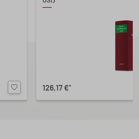
USt)
126,17 €
*