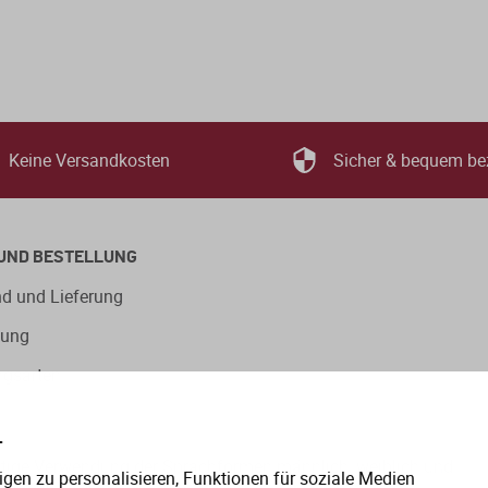
Keine Versandkosten
Sicher & bequem be
UND BESTELLUNG
d und Lieferung
lung
ngsarten
.
eitige Verwendung der Sprachformen männlich, weiblich und
gen zu personalisieren, Funktionen für soziale Medien