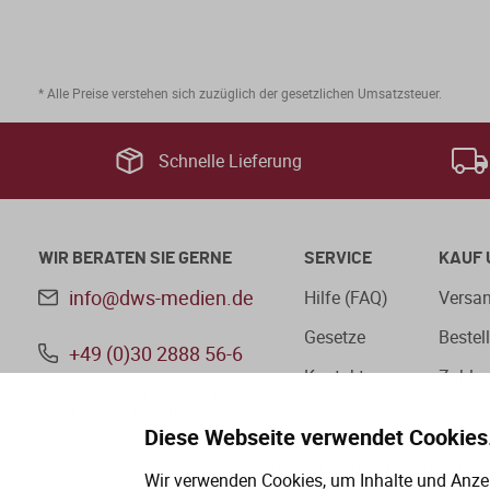
* Alle Preise verstehen sich zuzüglich der gesetzlichen Umsatzsteuer.
Schnelle Lieferung
WIR BERATEN SIE GERNE
SERVICE
KAUF 
info@dws-medien.de
Hilfe (FAQ)
Versan
Gesetze
Bestel
+49 (0)30 2888 56-6
Kontakt
Zahlu
Mo.–Do. 08:00–16:00 Uhr
Fr. 08:00–13:30 Uhr
Diese Webseite verwendet Cookies
Aus Gründen der besseren Lesbarkeit wird auf die gleichz
Wir verwenden Cookies, um Inhalte und Anzei