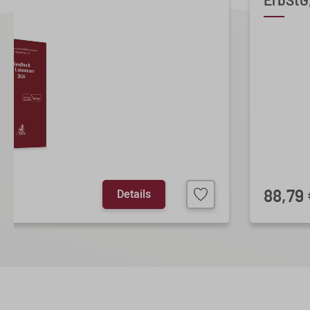
ErbStG,
Details
88,79