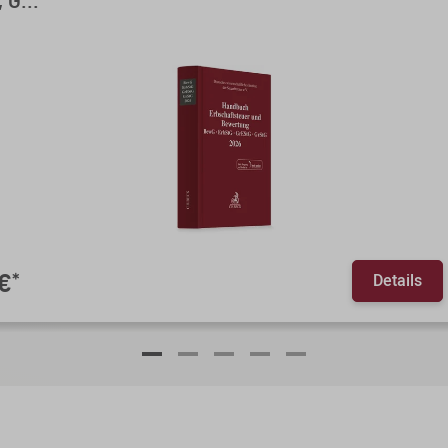
 G...
Details
 €
*