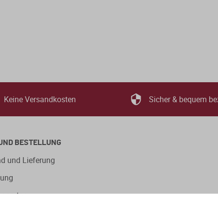
Keine Versandkosten
Sicher & bequem be
UND BESTELLUNG
d und Lieferung
lung
ngsarten