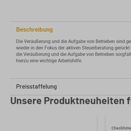
Beschreibung
Die Veräußerung und die Aufgabe von Betrieben sind ge
wieder in den Fokus der aktiven Steuerberatung gerückt.
die Veräußerung und die Aufgabe von Betrieben sorgfält
hierzu eine wichtige Arbeitshilfe.
Preisstaffelung
ab
5 Stk.
6,60 € * sparen Sie 77%
Unsere Produktneuheiten f
ab
10 Stk.
5,20 € * sparen Sie 82%
Checklist