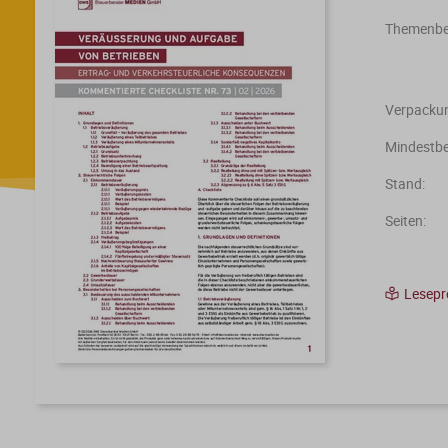
Themenber
Verpackun
Mindestbe
Stand:
Seiten:
Lesep