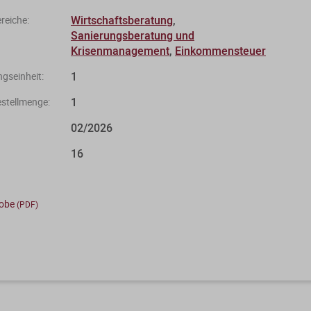
Wirtschaftsberatung
,
eiche:
Sanierungsberatung und
Krisenmanagement
,
Einkommensteuer
1
gseinheit:
1
stellmenge:
02/2026
16
robe
(PDF)