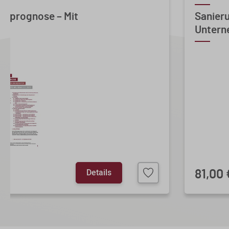
gsprognose – Mit
Sanieru
Untern
Details
81,00 