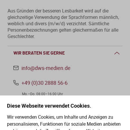
Aus Gründen der besseren Lesbarkeit wird auf die
gleichzeitige Verwendung der Sprachformen männlich,
weiblich und divers (m/w/d) verzichtet. Sämtliche
Personenbezeichnungen gelten gleichermaßen für alle
Geschlechter.
WIR BERATEN SIE GERNE
info@dws-medien.de
+49 (0)30 2888 56-6
Mo.–Do. 08:00–16:00 Uhr
Fr. 08:00–13:30 Uhr
Diese Webseite verwendet Cookies.
Wir verwenden Cookies, um Inhalte und Anzeigen zu
SERVICE
personalisieren, Funktionen für soziale Medien anbieten