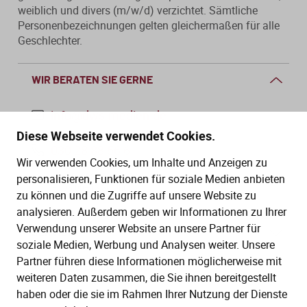
weiblich und divers (m/w/d) verzichtet. Sämtliche
Personenbezeichnungen gelten gleichermaßen für alle
Geschlechter.
WIR BERATEN SIE GERNE
info@dws-medien.de
Diese Webseite verwendet Cookies.
030 28 88 56 6
Wir verwenden Cookies, um Inhalte und Anzeigen zu
Mo.–Do. 08:00–16:00 Uhr
personalisieren, Funktionen für soziale Medien anbieten
Fr. 08:00–13:30 Uhr
zu können und die Zugriffe auf unsere Website zu
analysieren. Außerdem geben wir Informationen zu Ihrer
Verwendung unserer Website an unsere Partner für
SERVICE
soziale Medien, Werbung und Analysen weiter. Unsere
Partner führen diese Informationen möglicherweise mit
Hilfe (FAQ)
KAUF UND BESTELLUNG
weiteren Daten zusammen, die Sie ihnen bereitgestellt
Gesetze
haben oder die sie im Rahmen Ihrer Nutzung der Dienste
Versand und Lieferung