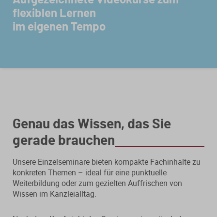
flexiblen Lernen
Steuerberatungsverträge
Seminar-Pakete
Einkommensteuererklärung
KONTAKT
im eigenen Tempo
Formulare
Ausbildungsbegleitung
Prüfungsvorbereitung
Fahrtenbücher
Quer- und Wiedereinstieg
Steuern
Fachwissen
Webinare
Einkommensteuer
Erbschaftsteuer / Schenkungsteuer
Fundierte Informationen und
Live-Onlineveranstaltungen mit
Genau das Wissen, das Sie
Fachinhalte rund um Steuerrecht und
Interaktion und nachträglichem
Gewerbesteuer
Kanzleipraxis.
Zugriff auf Aufzeichnungen.
gerade brauchen
Körperschaft- / Umwandlungsteuer
Unsere Einzelseminare bieten kompakte Fachinhalte zu
Merkblätter
Live-Termine
konkreten Themen – ideal für eine punktuelle
Lohnsteuer
Weiterbildung oder zum gezielten Auffrischen von
Checklisten
Aufzeichnungen
Wissen im Kanzleialltag.
Umsatzsteuer
Mandanten-Info