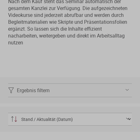
Nach dem Kauf steht das Seminar automatisch der
Verfahrensrecht / Abgabenordnung
Kanzleischulungen
Bücher / Broschüren
gesamten Kanzlei zur Verfügung. Die aufgezeichneten
Videokurse sind jederzeit abrufbar und werden durch
Buchführung / Bilanzierung
Didaktisch aufgebaute Online-Kurse
Begleitmaterialien wie Skripte und Präsentationsfolien
mit Schaubildern und Testfragen.
ergänzt. So lassen sich die Inhalte effizient
Digitale Anwendungen
Kanzleiorganisation
nacharbeiten, weitergeben und direkt im Arbeitsalltag
nutzen
Geldwäscheprävention
Digitale Tools zur Unterstützung von
Arbeitsvereinbarungen
Kanzlei und Mandanten.
KI-Nutzung
Mandatsvereinbarungen
Merkblatt-Datenbank
Datenschutz
Gebührenrecht
FormularPilot
IT-Sicherheit
Ergebnis filtern
Praxisvereinbarungen
StBVV-Rechner
Berufsrecht
Beratungsfelder
Gemeinnützigkeit
Gebühren­berechnung leicht
Fit für die Ausbildung
gemacht
Nachfolgeberatung