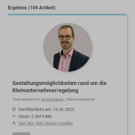
Von der Ausbildung bis zur
Der DWS StBVV-Rechner
Ergebnis (104 Artikel)
Sanierungsberatung
erfolgreichen Prüfung – entdecken
unterstützt Sie bei der schnellen
Sie unsere Ausbildungsbegleitung
und korrekten
Wirtschaftsberatung
für Steuerfachangestellte.
Gebührenberechnung.
Existenzgründung
Alle Weiterbildungen
Alle Fachmedien
Alle Produkte
Erscheint in Kürze
Erscheint in Kürze
Gestaltungsmöglichkeiten rund um die
Kleinunternehmerregelung
Themenpakete
Themenbereiche:
Umsatzsteuer
,
Kleinunternehmer
Neuheiten
Neuheiten
Veröffentlicht am: 15.06.2025
Aktuelles Programm
Dauer: 2 Std 9 Min
Dipl.-Bw. (BA) Stefan Crivellin