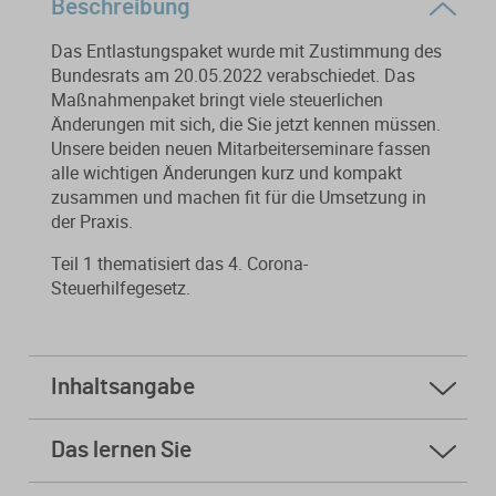
Beschreibung
Von der Ausbildung bis zur
Der DWS StBVV-Rechner
Sanierungsberatung
erfolgreichen Prüfung – entdecken
unterstützt Sie bei der schnellen
Das Entlastungspaket wurde mit Zustimmung des
Sie unsere Ausbildungsbegleitung
und korrekten
Bundesrats am 20.05.2022 verabschiedet. Das
Wirtschaftsberatung
für Steuerfachangestellte.
Gebührenberechnung.
Maßnahmenpaket bringt viele steuerlichen
Änderungen mit sich, die Sie jetzt kennen müssen.
Existenzgründung
Unsere beiden neuen Mitarbeiterseminare fassen
alle wichtigen Änderungen kurz und kompakt
zusammen und machen fit für die Umsetzung in
Alle Weiterbildungen
Alle Fachmedien
der Praxis.
Alle Produkte
Teil 1 thematisiert das 4. Corona-
Steuerhilfegesetz.
Erscheint in Kürze
Erscheint in Kürze
Themenpakete
Neuheiten
Neuheiten
Inhaltsangabe
Aktuelles Programm
1. Verlängerung Steuerfreiheit Zuschuss
Das lernen Sie
Kurzarbeitergeld
Die Teilnehmer erhalten durch die Bearbeitung des