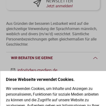
NEWSLETTER
Jetzt anmelden!
Aus Gründen der besseren Lesbarkeit wird auf die
gleichzeitige Verwendung der Sprachformen männlich,
weiblich und divers (m/w/d) verzichtet. Sämtliche
Personenbezeichnungen gelten gleichermaßen für alle
Geschlechter.
WIR BERATEN SIE GERNE
info@dws-medien.de
Diese Webseite verwendet Cookies.
+49 (0)30 2888 56-6
Wir verwenden Cookies, um Inhalte und Anzeigen zu
Mo.–Do. 08:00–16:00 Uhr
personalisieren, Funktionen für soziale Medien anbieten
Fr. 08:00–13:30 Uhr
zu können und die Zugriffe auf unsere Website zu
analysieren. Außerdem geben wir Informationen zu Ihrer