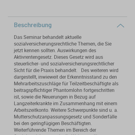
Von der Ausbildung bis zur
Der DWS StBVV-Rechner
Sanierungsberatung
erfolgreichen Prüfung – entdecken
unterstützt Sie bei der schnellen
Sie unsere Ausbildungsbegleitung
und korrekten
Wirtschaftsberatung
Beschreibung
für Steuerfachangestellte.
Gebührenberechnung.
Das Seminar behandelt aktuelle
Existenzgründung
sozialversicherungsrechtliche Themen, die Sie
jetzt kennen sollten. Auswirkungen des
Aktivrentengesetz.
Dieses Gesetz wird aus
Alle Weiterbildungen
Alle Fachmedien
steuerlicher- und sozialversicherungsrechtlicher
Alle Produkte
Sicht für die Praxis behandelt. Des weiteren wird
dargestellt, inwieweit der Erkenntnisstand zu den
Erscheint in Kürze
Erscheint in Kürze
Mehrarbeitszuschläge für Teilzeitbeschäftigte als
beitragspflichtiger Phantomlohn fortgeschritten
Themenpakete
ist, sowie die Neuerungen in Bezug auf
Langzeiterkrankte im Zusammenhang mit einem
Neuheiten
Neuheiten
Arbeitszeitkonto. Weitere Schwerpunkte sind u. a.
Aktuelles Programm
Mutterschutzanpassungsgesetz und Sonderfälle
bei den geringfügigen Beschäftigten.
Weiterführende Themen im Bereich der