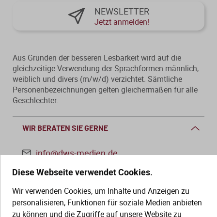
NEWSLETTER
Jetzt anmelden!
Aus Gründen der besseren Lesbarkeit wird auf die
gleichzeitige Verwendung der Sprachformen männlich,
weiblich und divers (m/w/d) verzichtet. Sämtliche
Personenbezeichnungen gelten gleichermaßen für alle
Geschlechter.
WIR BERATEN SIE GERNE
info@dws-medien.de
Diese Webseite verwendet Cookies.
+49 (0)30 2888 56-6
Wir verwenden Cookies, um Inhalte und Anzeigen zu
Mo.–Do. 08:00–16:00 Uhr
personalisieren, Funktionen für soziale Medien anbieten
Fr. 08:00–13:30 Uhr
zu können und die Zugriffe auf unsere Website zu