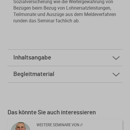
Sozialversicherung wie die Weitergewährung von
Bezügen beim Bezug von Lohnersatzleistungen,
Teilmonate und Auszüge aus dem Meldeverfahren
runden das Seminar fachlich ab.
Inhaltsangabe
A. I. Abgeltung von Entgeltguthaben aus
Begleitmaterial
Arbeitszeitguthaben
Skript
A. II. Mutterschutzanpassungsgesetz ab
Folien
01.06.2025
Kursfeedback geben
A. III. Mehrarbeitszuschläge für
Das könnte Sie auch interessieren
Teilzeitbeschäftigte als beitragspflichtiger
Phantomlohn
WEITERE SEMINARE VON //