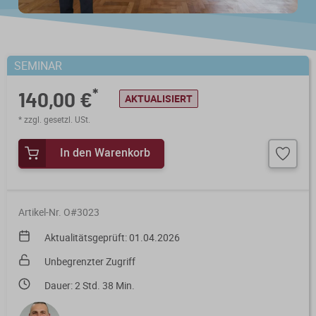
Steuerberatungsverträge
Seminar-Pakete
Einkommensteuererklärung
KONTAKT
Formulare
Ausbildungsbegleitung
Prüfungsvorbereitung
SEMINAR
Fahrtenbücher
Quer- und Wiedereinstieg
*
140,00 €
AKTUALISIERT
Steuern
* zzgl. gesetzl. USt.
Fachwissen
Webinare
Einkommensteuer
In den Warenkorb
Erbschaftsteuer / Schenkungsteuer
Fundierte Informationen und
Live-Onlineveranstaltungen mit
Fachinhalte rund um Steuerrecht und
Interaktion und nachträglichem
Gewerbesteuer
Kanzleipraxis.
Zugriff auf Aufzeichnungen.
Artikel-Nr. O#3023
Körperschaft- / Umwandlungsteuer
Aktualitätsgeprüft: 01.04.2026
Merkblätter
Live-Termine
Lohnsteuer
Unbegrenzter Zugriff
Checklisten
Aufzeichnungen
Dauer: 2 Std. 38 Min.
Umsatzsteuer
Mandanten-Info